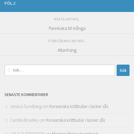
FÖLJ:
NÄSTA ARTIKEL
Pannkaka till många
FÖREGÅENDE ARTIKEL
Altanhäng
Sök
efter:
SENASTE KOMMENTARER
Jessica Sundberg
om
Koreanska köttbullar i läcker sås
Camilla Bradley
om
Koreanska köttbullar i läcker sås
LAILA GUSTAFSSON
om
Mormor Marias tunnbröd