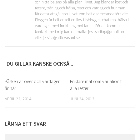
och hitta balans på alla plan i livet. Jag blandar kost och
recept, träning och hälsa, resor och vardag och hur man
får detta att gå ihop i livet som heltidsarbetande förälder.
Bloggen är helt enkelt en livsstilsblogg nischat mot hälsa i
vardagen med inriktning mot familj. För att komma i
kontakt med mig kan du maila: jess.sndbrg@gmail.com
eller jessica@attlevasunt.se.
DU GILLAR KANSKE OCKSÅ...
Påsken är över och vardagen
0
Enklare mat som variation till
1
är här
alla rester
APRIL 22, 2014
JUNI 24, 2013
LÄMNA ETT SVAR