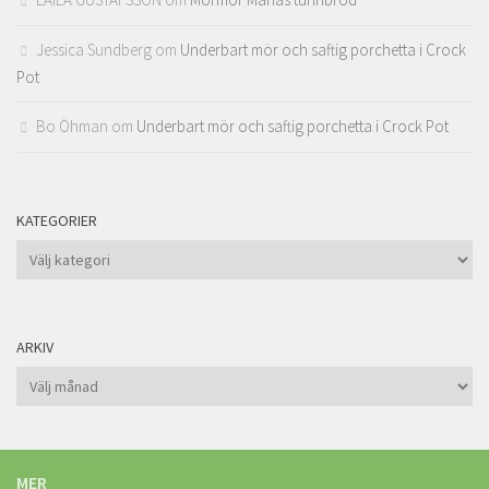
Jessica Sundberg
om
Underbart mör och saftig porchetta i Crock
Pot
Bo Öhman
om
Underbart mör och saftig porchetta i Crock Pot
KATEGORIER
Kategorier
ARKIV
Arkiv
MER