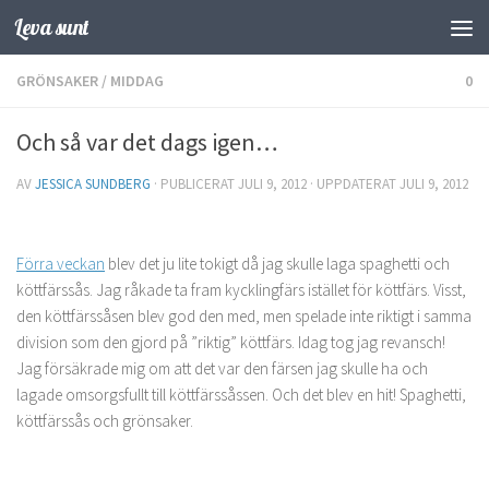
Leva sunt
Hoppa till innehåll
GRÖNSAKER
/
MIDDAG
0
Och så var det dags igen…
AV
JESSICA SUNDBERG
· PUBLICERAT
JULI 9, 2012
· UPPDATERAT
JULI 9, 2012
Förra veckan
blev det ju lite tokigt då jag skulle laga spaghetti och
köttfärssås. Jag råkade ta fram kycklingfärs istället för köttfärs. Visst,
den köttfärssåsen blev god den med, men spelade inte riktigt i samma
division som den gjord på ”riktig” köttfärs. Idag tog jag revansch!
Jag försäkrade mig om att det var den färsen jag skulle ha och
lagade omsorgsfullt till köttfärssåssen. Och det blev en hit! Spaghetti,
köttfärssås och grönsaker.