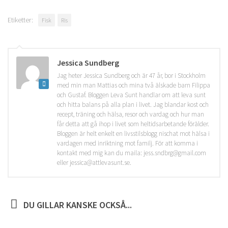
Etiketter:
Fisk
Ris
Jessica Sundberg
Jag heter Jessica Sundberg och är 47 år, bor i Stockholm
med min man Mattias och mina två älskade barn Filippa
och Gustaf. Bloggen Leva Sunt handlar om att leva sunt
och hitta balans på alla plan i livet. Jag blandar kost och
recept, träning och hälsa, resor och vardag och hur man
får detta att gå ihop i livet som heltidsarbetande förälder.
Bloggen är helt enkelt en livsstilsblogg nischat mot hälsa i
vardagen med inriktning mot familj. För att komma i
kontakt med mig kan du maila: jess.sndbrg@gmail.com
eller jessica@attlevasunt.se.
DU GILLAR KANSKE OCKSÅ...