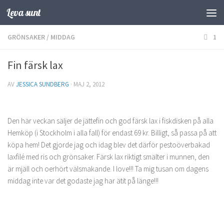
Leva sunt
Hoppa till innehåll
GRÖNSAKER
/
MIDDAG
1
Fin färsk lax
AV
JESSICA SUNDBERG
·
MAJ 2, 2012
Den här veckan säljer de jättefin och god färsk lax i fiskdisken på alla
Hemköp (i Stockholm i alla fall) för endast 69 kr. Billigt, så passa på att
köpa hem! Det gjorde jag och idag blev det därför pestoöverbakad
laxfilé med ris och grönsaker. Färsk lax riktigt smälter i munnen, den
är mjäll och oerhört välsmakande. I love!!! Ta mig tusan om dagens
middag inte var det godaste jag har ätit på länge!!!