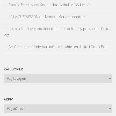
Camilla Bradley
om
Koreanska köttbullar i läcker sås
LAILA GUSTAFSSON
om
Mormor Marias tunnbröd
Jessica Sundberg
om
Underbart mör och saftig porchetta i Crock
Pot
Bo Öhman
om
Underbart mör och saftig porchetta i Crock Pot
KATEGORIER
Kategorier
ARKIV
Arkiv