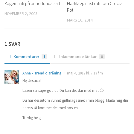
Raggmunk på annorlunda sätt
0
Fläsklägg med rotmos i Crock-
1
Pot
NOVEMBER 2, 2008
MARS 10, 2014
1 SVAR
Kommentarer
1
Inkommande länkar
0
Anna - Trend o träning
maj 4, 2012 kl. 7:13 f m
Hej Jessica!
Laxen ser supergod ut. Du kan det där med mat 🙂
Du har dessutom vunnit grillmagasinet i min blogg. Maila mig din
adress så kommer det med posten.
Trevlig helg!