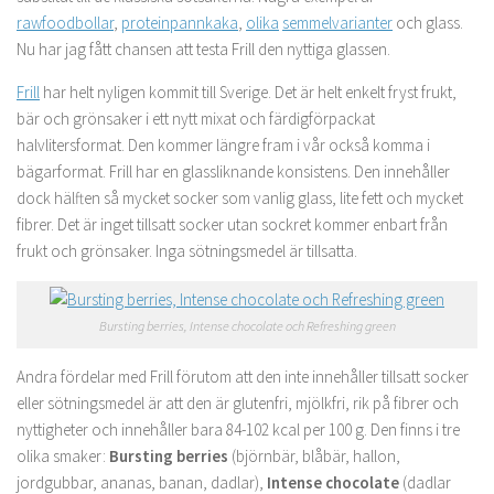
rawfoodbollar
,
proteinpannkaka
,
olika
semmelvarianter
och glass.
Nu har jag fått chansen att testa Frill den nyttiga glassen.
Frill
har helt nyligen kommit till Sverige. Det är helt enkelt fryst frukt,
bär och grönsaker i ett nytt mixat och färdigförpackat
halvlitersformat. Den kommer längre fram i vår också komma i
bägarformat. Frill har en glassliknande konsistens. Den innehåller
dock hälften så mycket socker som vanlig glass, lite fett och mycket
fibrer. Det är inget tillsatt socker utan sockret kommer enbart från
frukt och grönsaker. Inga sötningsmedel är tillsatta.
Bursting berries, Intense chocolate och Refreshing green
Andra fördelar med Frill förutom att den inte innehåller tillsatt socker
eller sötningsmedel är att den är glutenfri, mjölkfri, rik på fibrer och
nyttigheter och innehåller bara 84-102 kcal per 100 g. Den finns i tre
olika smaker:
Bursting berries
(björnbär, blåbär, hallon,
jordgubbar, ananas, banan, dadlar),
Intense chocolate
(dadlar