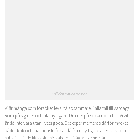
Frill den nyttiga glassen
Vi är många som försöker leva hälsosammare, i alla fall till vardags.
Röra på sig mer och äta nyttigare. Dra ner på socker och fett. Vi vill
ändå inte vara utan livets goda. Det experimenteras därför mycket
både i kök och matindustri för att få fram nyttigare alternativ och
substitut till de klassiska sötsakerna. Några exempel är