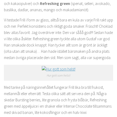
och kakaopulver) och
Refreshing green
(spenat, selleri, avokado,
basilika, dadlar, ananas, mango och makadamianöt).
Vi testade Frill i form av glass, alltså bara en kula av varje Frill rakt upp
och ner. Perfekt konsistens och riktigt goda smaker. Fräscht! Choklad
blev allas favorit. Jag överdriver inte. Den var sååå god!!! Sedan hade
vi lite olika åsikter. Refreshing green tyckte alla utom Gustaf var god.
Han smakade dock knappt. Han tycker allt som är grönt är äckligt
(ofta utan att smaka)… Han hade istället bärsmaken på andra plats
medan övriga placerade den sist. Men som sagt, alla var supergoda.
Hur gott som helst!
Med tanke på näringsinnehållet fungerar Frill lika bra till frukost,
mellanmål eller efterrätt. Testa olika sätt att servera den på. Några
skedar Bursting berries, lite granola och frysta blåbär, Refreshing
green med äppeljuice i en shaker eller Intense Chocolate tillsammans
med skivad banan, lite kokosflingor och en halv kiwi.