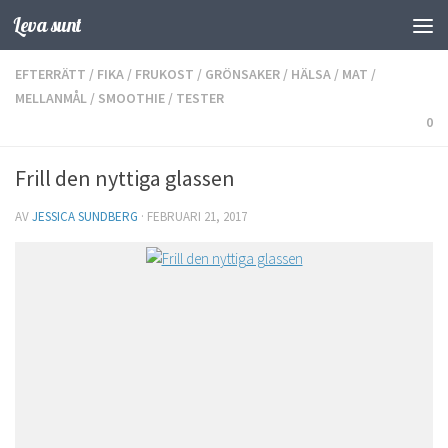
Leva sunt
Hoppa till innehåll
EFTERRÄTT
/
FIKA
/
FRUKOST
/
GRÖNSAKER
/
HÄLSA
/
MAT
/
MELLANMÅL
/
SMOOTHIE
/
TESTER
0
Frill den nyttiga glassen
AV
JESSICA SUNDBERG
·
FEBRUARI 21, 2017