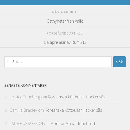
NÄSTA ARTIKEL
Ostnyheter från Valio
FÖREGÅENDE ARTIKEL
Galapremiär av Rum 213
Sök
efter:
SENASTE KOMMENTARER
Jessica Sundberg
om
Koreanska köttbullar i läcker sås
Camilla Bradley
om
Koreanska köttbullar i läcker sås
LAILA GUSTAFSSON
om
Mormor Marias tunnbröd