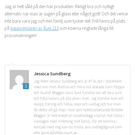
Jag är helt såld på den här produkten. Riktigt bra och nyttigt
alternativ när man är sugen på glass eller något gott! Och det verkar
inte bara vara jag och min familj som tycker det. Frill fanns på plats
på
galapremiären av Rum 213
och köerna ringlade långa till
provsmakningen!
Jessica Sundberg
Jag heter Jessica Sundberg och är 47 år, bor i Stockholm
med min man Mattias och mina två älskade barn Filippa
och Gustaf. Bloggen Leva Sunt handlar om att leva sunt
och hitta balans på alla plan i livet. Jag blandar kost och
recept, träning och hälsa, resor och vardag och hur man
får detta att gå ihop i livet som heltidsarbetande förälder.
Bloggen är helt enkelt en livsstilsblogg nischat mot hälsa i
vardagen med inriktning mot familj. För att komma i
kontakt med mig kan du maila: jess.sndbrg@gmail.com
eller jessica@attlevasunt.se.