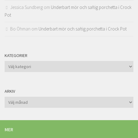
Jessica Sundberg
om
Underbart mör och saftig porchetta i Crock
Pot
Bo Öhman
om
Underbart mör och saftig porchetta i Crock Pot
KATEGORIER
Kategorier
ARKIV
Arkiv
MER