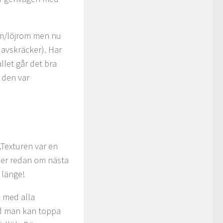
 rom/löjrom men nu
 avskräcker). Har
llet går det bra
 den var
.Texturen var en
mer redan om nästa
 länge!
a med alla
ad man kan toppa