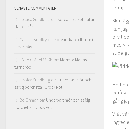
färdig d
SENASTE KOMMENTARER
Jessica Sundberg
om
Koreanska köttbullar
Ska lägg
i läcker sås
kan jag
blivit 
Camilla Bradley
om
Koreanska köttbullar i
med vil
läcker sås
superg
LAILA GUSTAFSSON
om
Mormor Marias
tunnbröd
Jessica Sundberg
om
Underbart mör och
Helhete
saftig porchetta i Crock Pot
perfekt
Bo Öhman
om
Underbart mör och saftig
gång ja
porchetta i Crock Pot
Vi åt vå
ingredi