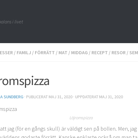
alans i livet
TESSER
/
FAMILJ
/
FÖRRÄTT
/
MAT
/
MIDDAG
/
RECEPT
/
RESOR
/
SEM
romspizza
CA SUNDBERG
· PUBLICERAT
MAJ 31, 2020
· UPPDATERAT
MAJ 31, 2020
Löjromspizza
att jag (för en gångs skull) är väldigt sen på bollen. Men, ja
världens godaste förrätt. Kanske enklaste också om man t