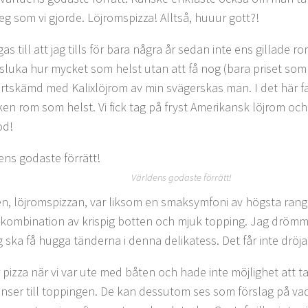
eg som vi gjorde. Löjromspizza! Alltså, huuur gott?!
as till att jag tills för bara några år sedan inte ens gillade
 sluka hur mycket som helst utan att få nog (bara priset som
bortskämd med Kalixlöjrom av min svägerskas man. I det här fa
ken rom som helst. Vi fick tag på fryst Amerikansk löjrom och
od!
Världens godaste förrätt!
n, löjromspizzan, var liksom en smaksymfoni av högsta rang
 kombination av krispig botten och mjuk topping. Jag dröm
g ska få hugga tänderna i denna delikatess. Det får inte dröja
r pizza när vi var ute med båten och hade inte möjlighet att t
enser till toppingen. De kan dessutom ses som förslag på v