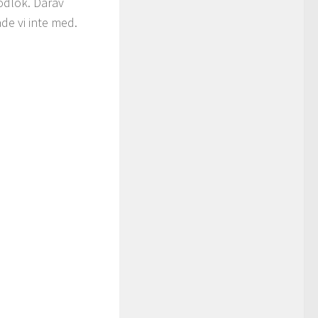
rödlök. Därav
de vi inte med.