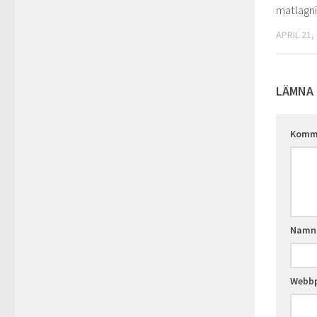
matlagn
APRIL 21,
LÄMNA 
Komm
Nam
Webbp