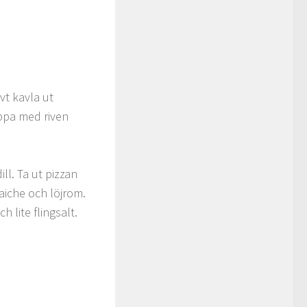
vt kavla ut
ppa med riven
ll. Ta ut pizzan
aiche och löjrom.
h lite flingsalt.