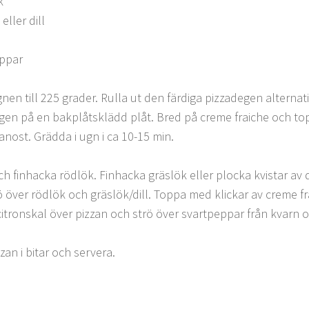
k
eller dill
eppar
nen till 225 grader. Rulla ut den färdiga pizzadegen alternati
gen på en bakplåtsklädd plåt. Bred på creme fraiche och to
nost. Grädda i ugn i ca 10-15 min.
h finhacka rödlök. Finhacka gräslök eller plocka kvistar av di
ö över rödlök och gräslök/dill. Toppa med klickar av creme fr
 citronskal över pizzan och strö över svartpeppar från kvarn oc
zan i bitar och servera.