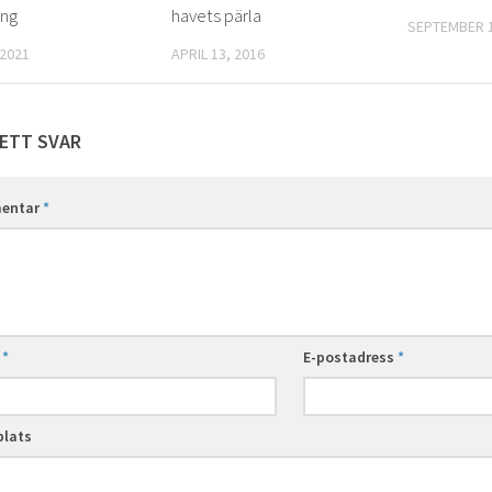
ing
havets pärla
SEPTEMBER 1
 2021
APRIL 13, 2016
ETT SVAR
entar
*
n
*
E-postadress
*
lats