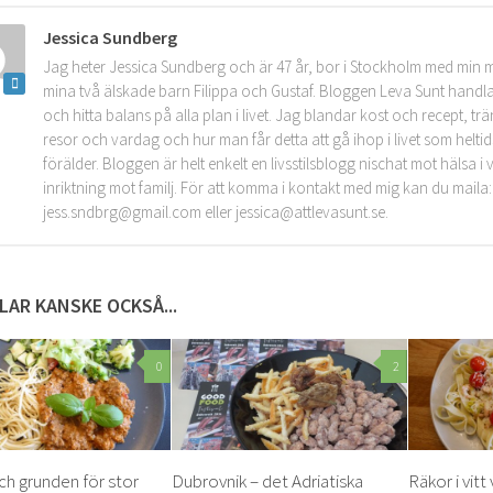
Jessica Sundberg
Jag heter Jessica Sundberg och är 47 år, bor i Stockholm med min 
mina två älskade barn Filippa och Gustaf. Bloggen Leva Sunt handla
och hitta balans på alla plan i livet. Jag blandar kost och recept, tr
resor och vardag och hur man får detta att gå ihop i livet som helt
förälder. Bloggen är helt enkelt en livsstilsblogg nischat mot hälsa 
inriktning mot familj. För att komma i kontakt med mig kan du maila:
jess.sndbrg@gmail.com eller jessica@attlevasunt.se.
LAR KANSKE OCKSÅ...
0
2
h grunden för stor
Dubrovnik – det Adriatiska
Räkor i vitt