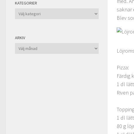
med. An
KATEGORIER
saknar 
Kategorier
Blev so
ARKIV
Arkiv
Löjroms
Pizza:
Färdig 
1 dl lät
Riven 
Topping
1 dl lät
80 g lö