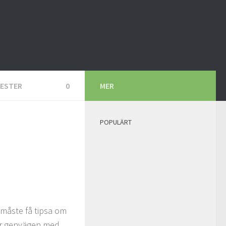
ESTER
0
MER
POPULÄRT
g måste få tipsa om
ar genvägen med