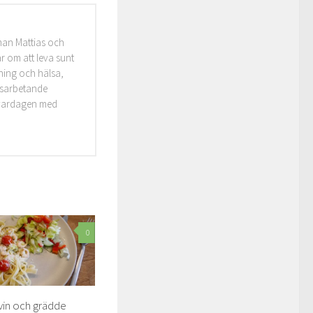
man Mattias och
r om att leva sunt
äning och hälsa,
idsarbetande
i vardagen med
0
 vin och grädde