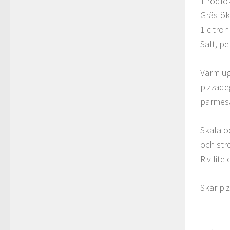
1 rödlö
Gräslök 
1 citron
Salt, p
Värm ug
pizzade
parmesa
Skala oc
och str
Riv lite
Skär piz