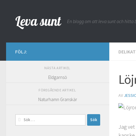
Hoppa till innehåll
Leva sunt
En blogg om att leva sunt och hitta b
FÖLJ:
DELIKA
NÄSTA ARTIKEL
Löj
Eldgarnsö
FÖREGÅENDE ARTIKEL
AV
JESSI
Naturhamn Granskär
Sök
efter:
Jag vet 
kanske 