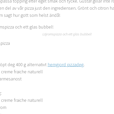
passa topping efter eget smak och tycke. Gustaf gillar inte 
en del av vår pizza just den ingrediensen. Grönt och citron ha
m sagt hur gott som helst ändå!
Löjromspizza och ett glas bubbel!
pizza
köpt deg 400 g alternativt
hemgjord pizzadeg
.
t creme fraiche naturell
parmesanost
:
t creme fraiche naturell
jrom