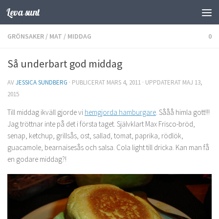
Leva sunt
Hoppa till innehåll
GRÖNSAKER
/
MAT
/
MIDDAG
0
Så underbart god middag
AV
JESSICA SUNDBERG
· PUBLICERAT
MARS 4, 2011
· UPPDATERAT
MAJ 13,
2015
Till middag ikväll gjorde vi
hemgjorda hamburgare
. Sååå himla gott!!!
Jag tröttnar inte på det i första taget. Självklart Max Frisco-bröd,
senap, ketchup, grillsås, ost, sallad, tomat, paprika, rödlök,
guacamole, bearnaisesås och salsa. Cola light till dricka. Kan man få
en godare middag?!