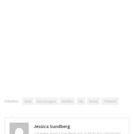
Etiketter:
Bröd
Hamburgare
Köttfärs
Ost
Sallad
Tillbehör
Jessica Sundberg
Jag heter Jessica Sundberg och är 47 år, bor i Stockholm