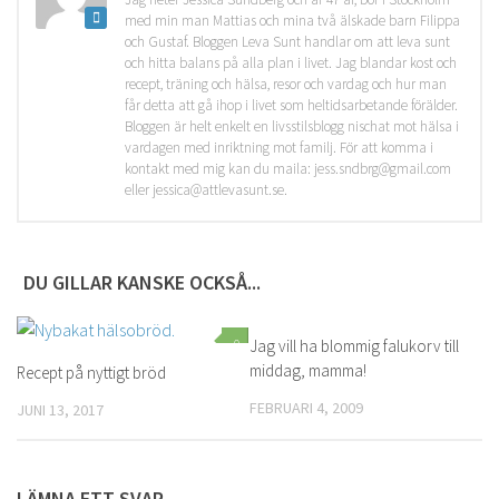
med min man Mattias och mina två älskade barn Filippa
och Gustaf. Bloggen Leva Sunt handlar om att leva sunt
och hitta balans på alla plan i livet. Jag blandar kost och
recept, träning och hälsa, resor och vardag och hur man
får detta att gå ihop i livet som heltidsarbetande förälder.
Bloggen är helt enkelt en livsstilsblogg nischat mot hälsa i
vardagen med inriktning mot familj. För att komma i
kontakt med mig kan du maila: jess.sndbrg@gmail.com
eller jessica@attlevasunt.se.
DU GILLAR KANSKE OCKSÅ...
0
Jag vill ha blommig falukorv till
0
middag, mamma!
Recept på nyttigt bröd
FEBRUARI 4, 2009
JUNI 13, 2017
LÄMNA ETT SVAR