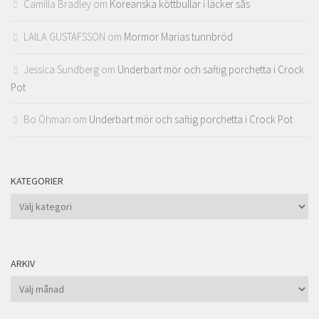
Camilla Bradley
om
Koreanska köttbullar i läcker sås
LAILA GUSTAFSSON
om
Mormor Marias tunnbröd
Jessica Sundberg
om
Underbart mör och saftig porchetta i Crock
Pot
Bo Öhman
om
Underbart mör och saftig porchetta i Crock Pot
KATEGORIER
Kategorier
ARKIV
Arkiv