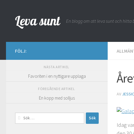
Hoppa till innehåll
Leva sunt
En blogg om att leva sunt och hitta b
FÖLJ:
ALLMÄN
NÄSTA ARTIKEL
Åre
Favoriten i en nyttigare upplaga
FÖREGÅENDE ARTIKEL
AV
JESSI
En kopp med solljus
Sök
efter:
Idag va
den 30 