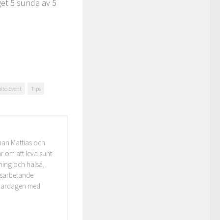
get 5 sunda av 5
ito Event
Tips
man Mattias och
r om att leva sunt
äning och hälsa,
idsarbetande
i vardagen med