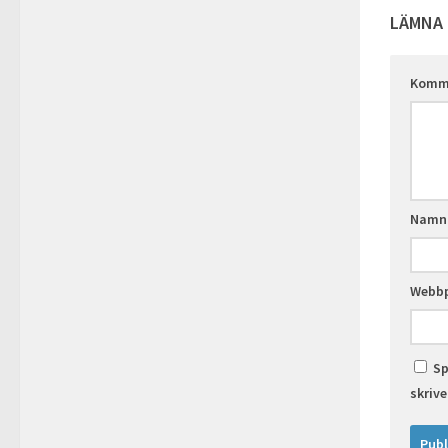
LÄMNA 
Komm
Nam
Webbp
Sp
skriv