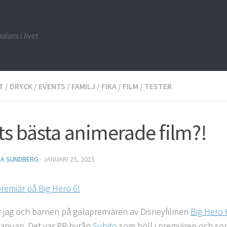
alans i livet
T
/
DRYCK
/
EVENTS
/
FAMILJ
/
FIKA
/
FILM
/
TESTER
ts bästa animerade film?!
CA SUNDBERG
·
JANUARI 25, 2015
r jag och barnen på galapremiären av Disneyfilmen
Big Hero 
januari. Det var PR-byrån
Subito
som höll i premiären och som