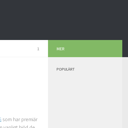
1
MER
POPULÄRT
6
som har premiär
 vanligt bjöd de