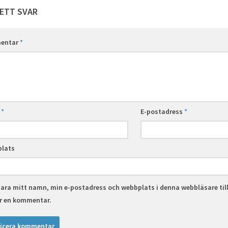
ETT SVAR
entar
*
n
*
E-postadress
*
lats
ara mitt namn, min e-postadress och webbplats i denna webbläsare til
er en kommentar.