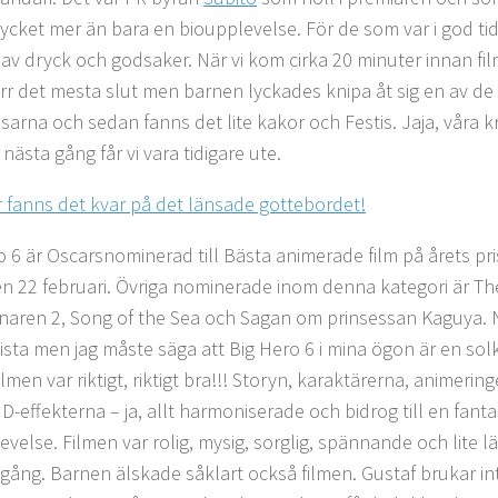
ycket mer än bara en bioupplevelse. För de som var i god tid
av dryck och godsaker. När vi kom cirka 20 minuter innan fil
ärr det mesta slut men barnen lyckades knipa åt sig en av de 
sarna och sedan fanns det lite kakor och Festis. Jaja, våra 
nästa gång får vi vara tidigare ute.
o 6 är Oscarsnominerad till Bästa animerade film på årets p
en 22 februari. Övriga nominerade inom denna kategori är The
naren 2, Song of the Sea och Sagan om prinsessan Kaguya. Nu
sista men jag måste säga att Big Hero 6 i mina ögon är en sol
ilmen var riktigt, riktigt bra!!! Storyn, karaktärerna, animeri
3D-effekterna – ja, allt harmoniserade och bidrog till en fanta
velse. Filmen var rolig, mysig, sorglig, spännande och lite lä
ång. Barnen älskade såklart också filmen. Gustaf brukar inte