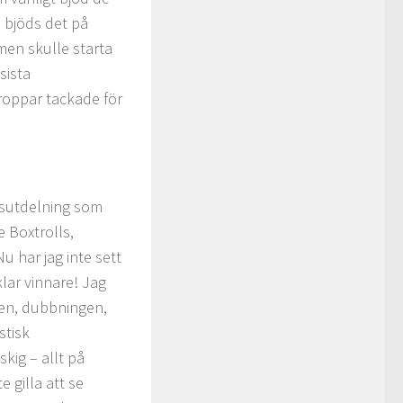
 bjöds det på
men skulle starta
sista
kroppar tackade för
risutdelning som
 Boxtrolls,
 har jag inte sett
klar vinnare! Jag
ngen, dubbningen,
stisk
skig – allt på
 gilla att se