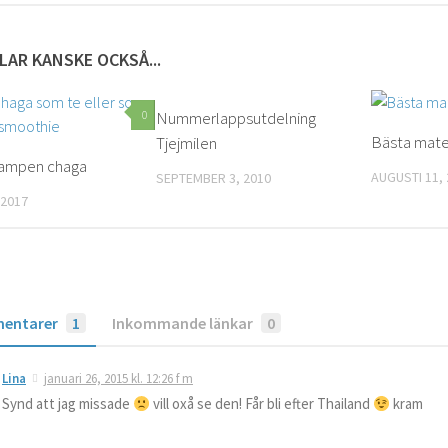
LAR KANSKE OCKSÅ...
0
Nummerlappsutdelning
0
Bästa mate
Tjejmilen
ampen chaga
AUGUSTI 11,
SEPTEMBER 3, 2010
 2017
entarer
1
Inkommande länkar
0
Lina
januari 26, 2015 kl. 12:26 f m
Synd att jag missade
vill oxå se den! Får bli efter Thailand
kram