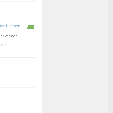
0
n i värmen
 2014