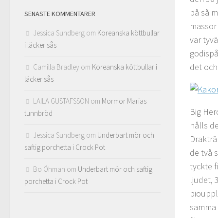
på så m
SENASTE KOMMENTARER
massor 
Jessica Sundberg
om
Koreanska köttbullar
var tyv
i läcker sås
godispå
det och 
Camilla Bradley
om
Koreanska köttbullar i
läcker sås
LAILA GUSTAFSSON
om
Mormor Marias
Big Her
tunnbröd
hålls d
Jessica Sundberg
om
Underbart mör och
Drakträ
saftig porchetta i Crock Pot
de två 
tyckte f
Bo Öhman
om
Underbart mör och saftig
ljudet, 
porchetta i Crock Pot
bioupple
samma g