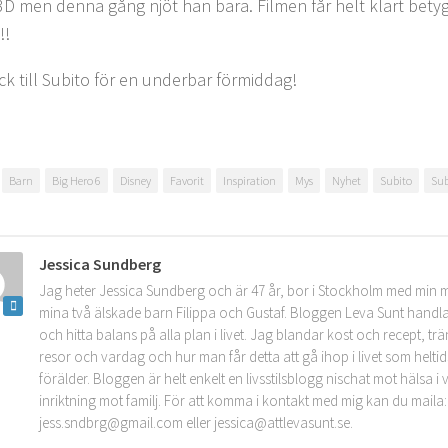
i 3D men denna gång njöt han bara. Filmen får helt klart bety
!!
ck till Subito för en underbar förmiddag!
Barn
Big Hero 6
Disney
Favorit
Inspiration
Mys
Nyhet
Subito
Sub
Jessica Sundberg
Jag heter Jessica Sundberg och är 47 år, bor i Stockholm med min 
mina två älskade barn Filippa och Gustaf. Bloggen Leva Sunt handla
och hitta balans på alla plan i livet. Jag blandar kost och recept, tr
resor och vardag och hur man får detta att gå ihop i livet som helt
förälder. Bloggen är helt enkelt en livsstilsblogg nischat mot hälsa 
inriktning mot familj. För att komma i kontakt med mig kan du maila:
jess.sndbrg@gmail.com eller jessica@attlevasunt.se.