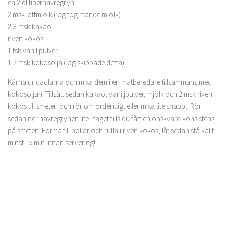
ca 2 dl fiberhavregryn
2 msk lättmjölk (jag tog mandelmjölk)
2-3 msk kakao
riven kokos
1 tsk vaniljpulver
1-2 msk kokosolja (jag skippade detta)
Kärna ur dadlarna och mixa dem i en matberedare tillsammans med
kokosoljan. Tillsätt sedan kakao, vaniljpulver, mjölk och 2 msk riven
kokos till smeten och rör om ordentligt eller mixa lite snabbt. Rör
sedan ner havregrynen lite i taget tills du fått en önskvärd konsistens
på smeten. Forma till bollar och rulla i riven kokos, låt sedan stå kallt
minst 15 min innan servering!