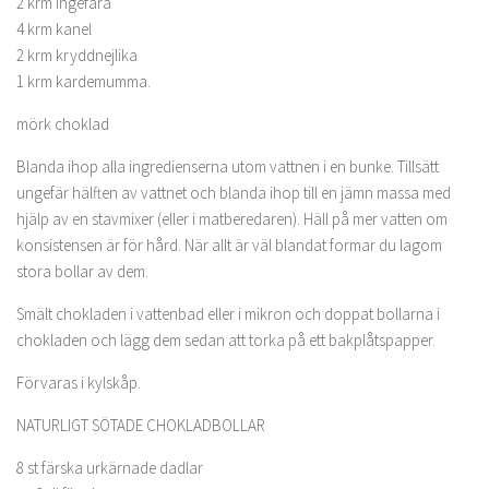
2 krm ingefära
4 krm kanel
2 krm kryddnejlika
1 krm kardemumma.
mörk choklad
Blanda ihop alla ingredienserna utom vattnen i en bunke. Tillsätt
ungefär hälften av vattnet och blanda ihop till en jämn massa med
hjälp av en stavmixer (eller i matberedaren). Häll på mer vatten om
konsistensen är för hård. När allt är väl blandat formar du lagom
stora bollar av dem.
Smält chokladen i vattenbad eller i mikron och doppat bollarna i
chokladen och lägg dem sedan att torka på ett bakplåtspapper.
Förvaras i kylskåp.
NATURLIGT SÖTADE CHOKLADBOLLAR
8 st färska urkärnade dadlar