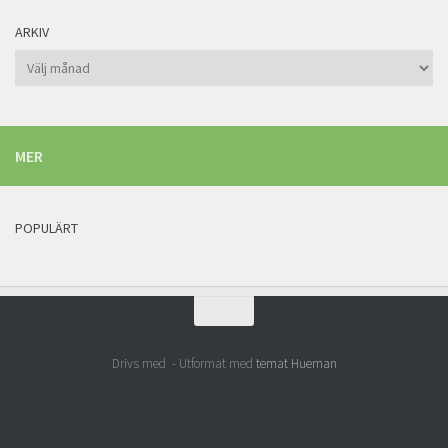
ARKIV
Arkiv
MER
POPULÄRT
Drivs med
- Utformat med
temat Hueman