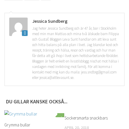
Jessica Sundberg
Jag heter Jessica Sundberg och är 47 år, bor i Stockholm
med min man Mattias och mina två älskade barn Filippa
och Gustaf. Bloggen Leva Sunt handlar om att leva sunt
och hitta balans på alla plan i livet. Jag blandar kost och
recept, träning och hälsa, resor och vardag och hur man
får detta att gå ihop i livet som heltidsarbetande förälder.
Bloggen är helt enkelt en livsstilsblogg nischat mot hälsa i
vardagen med inriktning mot familj. För att komma i
kontakt med mig kan du maila: jess.sndbrg@gmail.com
eller jessica@attlevasunt.se.
DU GILLAR KANSKE OCKSÅ...
1
Sockersmarta snackbars
0
Grymma bullar
APRIL 20, 2018