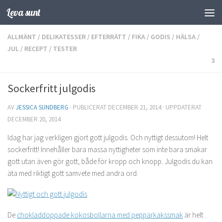
Leva sunt
Hoppa till innehåll
ALLMÄNT
/
DELIKATESSER
/
EFTERRÄTT
/
FIKA
/
GODIS
/
HÄLSA
/
JUL
/
RECEPT
/
TESTER
3
Sockerfritt julgodis
AV
JESSICA SUNDBERG
· PUBLICERAT
DECEMBER 21, 2014
· UPPDATERAT
DECEMBER 20, 2014
Idag har jag verkligen gjort gott julgodis. Och nyttigt dessutom! Helt
sockerfritt! Innehåller bara massa nyttigheter som inte bara smakar
gott utan även gör gott, både för kropp och knopp. Julgodis du kan
äta med riktigt gott samvete med andra ord.
De
chokladdoppade kokosbollarna med pepparkakssmak
är helt