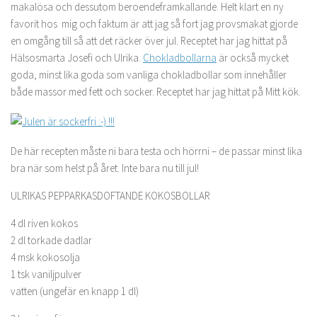
makalösa och dessutom beroendeframkallande. Helt klart en ny
favorit hos mig och faktum är att jag så fort jag provsmakat gjorde
en omgång till så att det räcker över jul. Receptet har jag hittat på
Hälsosmarta Josefi och Ulrika.
Chokladbollarna
är också mycket
goda, minst lika goda som vanliga chokladbollar som innehåller
både massor med fett och socker. Receptet har jag hittat på Mitt kök.
De här recepten måste ni bara testa och hörrni – de passar minst lika
bra när som helst på året. Inte bara nu till jul!
ULRIKAS PEPPARKASDOFTANDE KOKOSBOLLAR
4 dl riven kokos
2 dl torkade dadlar
4 msk kokosolja
1 tsk vaniljpulver
vatten (ungefär en knapp 1 dl)