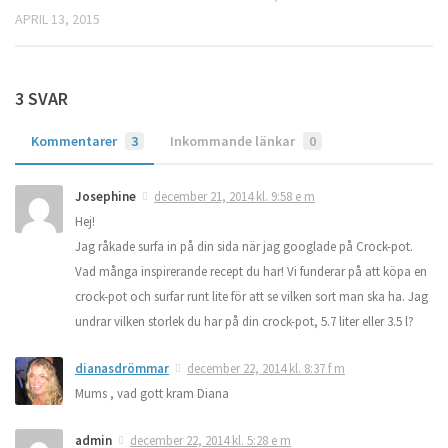
APRIL 13, 2015
3 SVAR
Kommentarer
3
Inkommande länkar
0
Josephine
december 21, 2014 kl. 9:58 e m
Hej!
Jag råkade surfa in på din sida när jag googlade på Crock-pot.
Vad många inspirerande recept du har! Vi funderar på att köpa en
crock-pot och surfar runt lite för att se vilken sort man ska ha. Jag
undrar vilken storlek du har på din crock-pot, 5.7 liter eller 3.5 l?
dianasdrömmar
december 22, 2014 kl. 8:37 f m
Mums , vad gott kram Diana
admin
december 22, 2014 kl. 5:28 e m