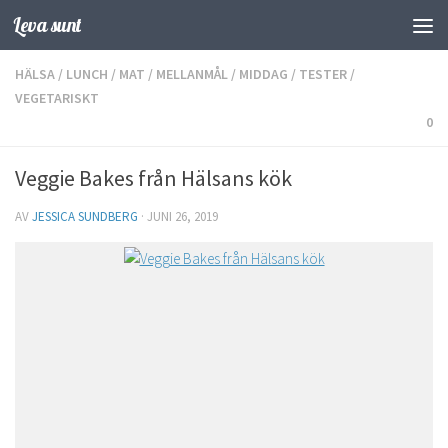
Leva sunt
Hoppa till innehåll
HÄLSA
/
LUNCH
/
MAT
/
MELLANMÅL
/
MIDDAG
/
TESTER
/
VEGETARISKT
0
Veggie Bakes från Hälsans kök
AV
JESSICA SUNDBERG
·
JUNI 26, 2019