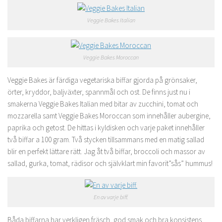
Veggie Bakes Italian
Veggie Bakes Moroccan
Veggie Bakes är färdiga vegetariska biffar gjorda på grönsaker,
örter, kryddor, baljväxter, spannmål och ost. De finns just nu i
smakerna Veggie Bakes Italian med bitar av zucchini, tomat och
mozzarella samt Veggie Bakes Moroccan som innehåller aubergine,
paprika och getost. De hittas i kyldisken och varje paket innehåller
två biffar a 100 gram. Två stycken tillsammans med en matig sallad
blir en perfekt lättare rätt. Jag åt två biffar, broccoli och massor av
sallad, gurka, tomat, rädisor och självklart min favorit”sås” hummus!
En av varje biff.
Båda biffarna har verkligen fräsch, god smak och bra konsistens