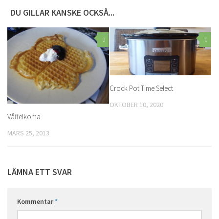
DU GILLAR KANSKE OCKSÅ...
0
0
Crock Pot Time Select
OKTOBER 10, 2020
Våffelkoma
MARS 25, 2013
LÄMNA ETT SVAR
Kommentar
*