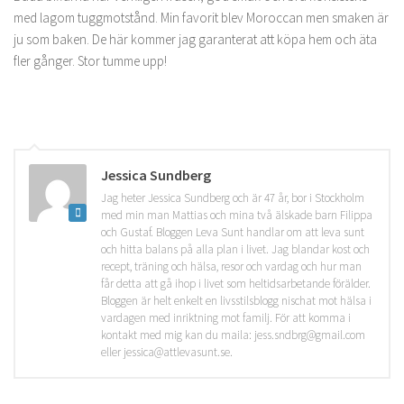
med lagom tuggmotstånd. Min favorit blev Moroccan men smaken är
ju som baken. De här kommer jag garanterat att köpa hem och äta
fler gånger. Stor tumme upp!
Jessica Sundberg
Jag heter Jessica Sundberg och är 47 år, bor i Stockholm
med min man Mattias och mina två älskade barn Filippa
och Gustaf. Bloggen Leva Sunt handlar om att leva sunt
och hitta balans på alla plan i livet. Jag blandar kost och
recept, träning och hälsa, resor och vardag och hur man
får detta att gå ihop i livet som heltidsarbetande förälder.
Bloggen är helt enkelt en livsstilsblogg nischat mot hälsa i
vardagen med inriktning mot familj. För att komma i
kontakt med mig kan du maila: jess.sndbrg@gmail.com
eller jessica@attlevasunt.se.