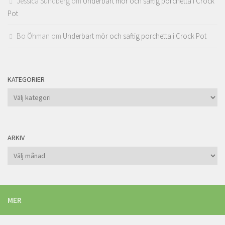
Jessica Sundberg
om
Underbart mör och saftig porchetta i Crock
Pot
Bo Öhman
om
Underbart mör och saftig porchetta i Crock Pot
KATEGORIER
Kategorier
ARKIV
Arkiv
MER