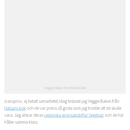
Veggie Bakes från Hälsans kök
(varuprov, ej betalt samarbete) Idag testade jag Veggie Bakes från
Hälsans kök
och de var precis så goda som jag trodde att de skulle
vara. Jag älskar deras
veganska grönsaksbiffar Veggisar
och de här
håller samma klass.