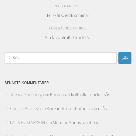
NÄSTA ARTIKEL
En skål svensk sommar
FÖREGÅENDE ARTIKEL
Min favoriträtt i Crock Pot
Sök
efter:
SENASTE KOMMENTARER
Jessica Sundberg
om
Koreanska köttbullar i läcker sås
Camilla Bradley
om
Koreanska köttbullar i läcker sås
LAILA GUSTAFSSON
om
Mormor Marias tunnbröd