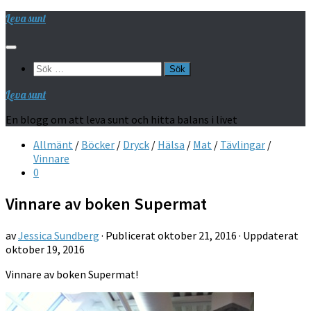
Hoppa
Leva sunt
till
innehåll
Sök
efter:
Leva sunt
En blogg om att leva sunt och hitta balans i livet
Allmänt
/
Böcker
/
Dryck
/
Hälsa
/
Mat
/
Tävlingar
/
Vinnare
0
Vinnare av boken Supermat
av
Jessica Sundberg
· Publicerat
oktober 21, 2016
· Uppdaterat
oktober 19, 2016
Vinnare av boken Supermat!