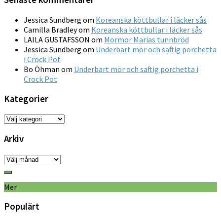
Jessica Sundberg
om
Koreanska köttbullar i läcker sås
Camilla Bradley
om
Koreanska köttbullar i läcker sås
LAILA GUSTAFSSON
om
Mormor Marias tunnbröd
Jessica Sundberg
om
Underbart mör och saftig porchetta
i Crock Pot
Bo Öhman
om
Underbart mör och saftig porchetta i
Crock Pot
Kategorier
Kategorier
Arkiv
Arkiv
Mer
Populärt