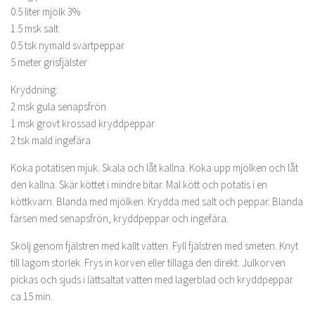
0.5 liter mjölk 3%
1.5 msk salt
0.5 tsk nymald svartpeppar
5 meter grisfjälster
Kryddning:
2 msk gula senapsfrön
1 msk grovt krossad kryddpeppar
2 tsk mald ingefära
Koka potatisen mjuk. Skala och låt kallna. Koka upp mjölken och låt
den kallna. Skär köttet i mindre bitar. Mal kött och potatis i en
köttkvarn. Blanda med mjölken. Krydda med salt och peppar. Blanda
färsen med senapsfrön, kryddpeppar och ingefära.
Skölj genom fjälstren med kallt vatten. Fyll fjälstren med smeten. Knyt
till lagom storlek. Frys in korven eller tillaga den direkt. Julkorven
pickas och sjuds i lättsaltat vatten med lagerblad och kryddpeppar
ca 15 min.