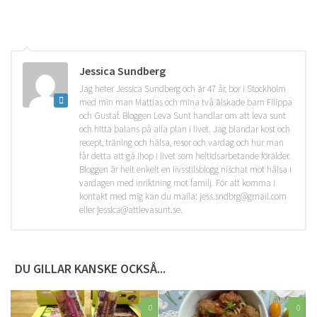
Jessica Sundberg
Jag heter Jessica Sundberg och är 47 år, bor i Stockholm
med min man Mattias och mina två älskade barn Filippa
och Gustaf. Bloggen Leva Sunt handlar om att leva sunt
och hitta balans på alla plan i livet. Jag blandar kost och
recept, träning och hälsa, resor och vardag och hur man
får detta att gå ihop i livet som heltidsarbetande förälder.
Bloggen är helt enkelt en livsstilsblogg nischat mot hälsa i
vardagen med inriktning mot familj. För att komma i
kontakt med mig kan du maila: jess.sndbrg@gmail.com
eller jessica@attlevasunt.se.
DU GILLAR KANSKE OCKSÅ...
0
0