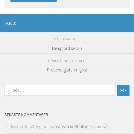
FÖLJ:
NÄSTA ARTIKEL
Hemgjord senap
FÖREGÅENDE ARTIKEL
Provena glutenfri gröt
Sök
efter:
SENASTE KOMMENTARER
Jessica Sundberg
om
Koreanska köttbullar i läcker sås