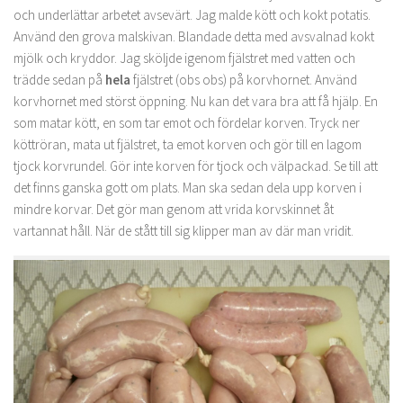
och underlättar arbetet avsevärt. Jag malde kött och kokt potatis.
Använd den grova malskivan. Blandade detta med avsvalnad kokt
mjölk och kryddor. Jag sköljde igenom fjälstret med vatten och
trädde sedan på
hela
fjälstret (obs obs) på korvhornet. Använd
korvhornet med störst öppning. Nu kan det vara bra att få hjälp. En
som matar kött, en som tar emot och fördelar korven. Tryck ner
köttröran, mata ut fjälstret, ta emot korven och gör till en lagom
tjock korvrundel. Gör inte korven för tjock och välpackad. Se till att
det finns ganska gott om plats. Man ska sedan dela upp korven i
mindre korvar. Det gör man genom att vrida korvskinnet åt
vartannat håll. När de stått till sig klipper man av där man vridit.