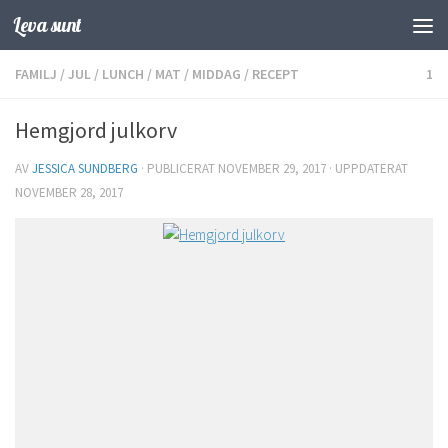
Leva sunt
Hoppa till innehåll
FAMILJ
/
JUL
/
LUNCH
/
MAT
/
MIDDAG
/
RECEPT
1
Hemgjord julkorv
AV
JESSICA SUNDBERG
· PUBLICERAT
NOVEMBER 29, 2017
· UPPDATERAT
NOVEMBER 28, 2017