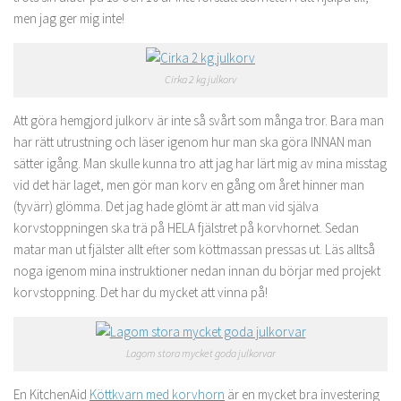
men jag ger mig inte!
Cirka 2 kg julkorv
Att göra hemgjord julkorv är inte så svårt som många tror. Bara man
har rätt utrustning och läser igenom hur man ska göra INNAN man
sätter igång. Man skulle kunna tro att jag har lärt mig av mina misstag
vid det här laget, men gör man korv en gång om året hinner man
(tyvärr) glömma. Det jag hade glömt är att man vid själva
korvstoppningen ska trä på HELA fjälstret på korvhornet. Sedan
matar man ut fjälster allt efter som köttmassan pressas ut. Läs alltså
noga igenom mina instruktioner nedan innan du börjar med projekt
korvstoppning. Det har du mycket att vinna på!
Lagom stora mycket goda julkorvar
En KitchenAid
Köttkvarn med korvhorn
är en mycket bra investering