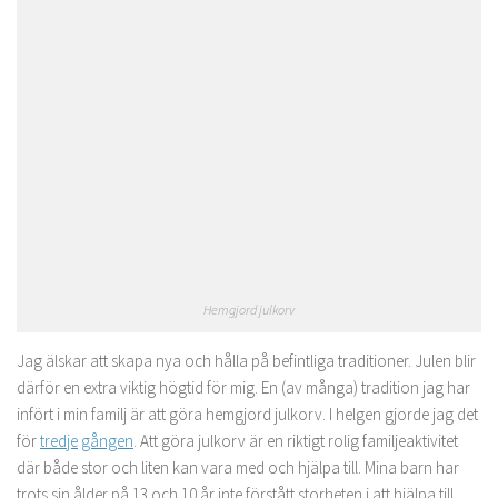
Hemgjord julkorv
Jag älskar att skapa nya och hålla på befintliga traditioner. Julen blir
därför en extra viktig högtid för mig. En (av många) tradition jag har
infört i min familj är att göra hemgjord julkorv. I helgen gjorde jag det
för
tredje
gången
. Att göra julkorv är en riktigt rolig familjeaktivitet
där både stor och liten kan vara med och hjälpa till. Mina barn har
trots sin ålder på 13 och 10 år inte förstått storheten i att hjälpa till,