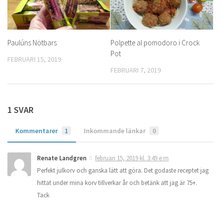
Paulúns Nötbars
Polpette al pomodoro i Crock
Pot
FEBRUARI 15, 2019
FEBRUARI 7, 2019
1 SVAR
Kommentarer
1
Inkommande länkar
0
Renate Landgren
februari 15, 2019 kl. 3:49 e m
Perfekt julkorv och ganska lätt att göra. Det godaste receptet jag
hittat under mina korv tillverkar år och betänk att jag är 75+.
Tack