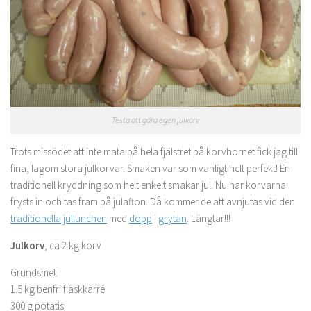
Testa att göra egen julkorv
Trots missödet att inte mata på hela fjälstret på korvhornet fick jag till
fina, lagom stora julkorvar. Smaken var som vanligt helt perfekt! En
traditionell kryddning som helt enkelt smakar jul. Nu har korvarna
frysts in och tas fram på julafton. Då kommer de att avnjutas vid den
traditionella
jullunchen
med
dopp
i
grytan
. Längtar!!!
Julkorv
, ca 2 kg korv
Grundsmet:
1.5 kg benfri fläskkarré
300 g potatis