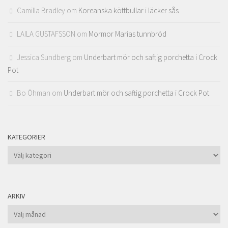
Camilla Bradley
om
Koreanska köttbullar i läcker sås
LAILA GUSTAFSSON
om
Mormor Marias tunnbröd
Jessica Sundberg
om
Underbart mör och saftig porchetta i Crock
Pot
Bo Öhman
om
Underbart mör och saftig porchetta i Crock Pot
KATEGORIER
Kategorier
ARKIV
Arkiv