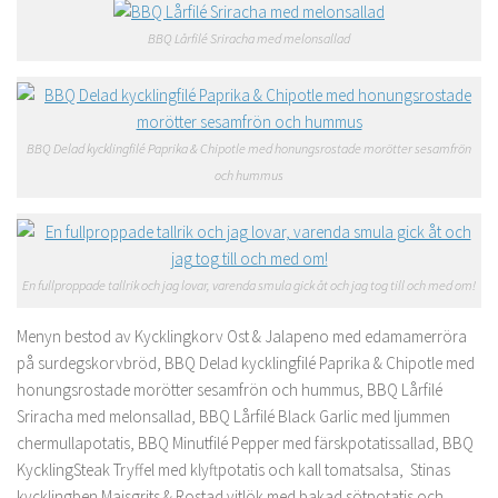
BBQ Lårfilé Sriracha med melonsallad
BBQ Delad kycklingfilé Paprika & Chipotle med honungsrostade morötter sesamfrön
och hummus
En fullproppade tallrik och jag lovar, varenda smula gick åt och jag tog till och med om!
Menyn bestod av Kycklingkorv Ost & Jalapeno med edamamerröra
på surdegskorvbröd, BBQ Delad kycklingfilé Paprika & Chipotle med
honungsrostade morötter sesamfrön och hummus, BBQ Lårfilé
Sriracha med melonsallad, BBQ Lårfilé Black Garlic med ljummen
chermullapotatis, BBQ Minutfilé Pepper med färskpotatissallad, BBQ
KycklingSteak Tryffel med klyftpotatis och kall tomatsalsa, Stinas
kycklingben Majsgrits & Rostad vitlök med bakad sötpotatis och