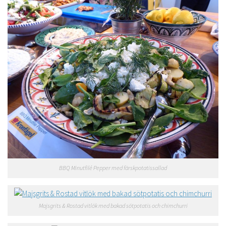
BBQ Minutfilé Pepper med färskpotatissallad
Majsgrits & Rostad vitlök med bakad sötpotatis och chimchurri