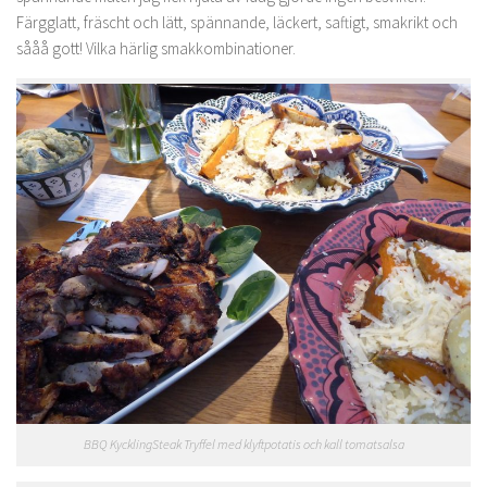
Färgglatt, fräscht och lätt, spännande, läckert, saftigt, smakrikt och
sååå gott! Vilka härlig smakkombinationer.
BBQ KycklingSteak Tryffel med klyftpotatis och kall tomatsalsa