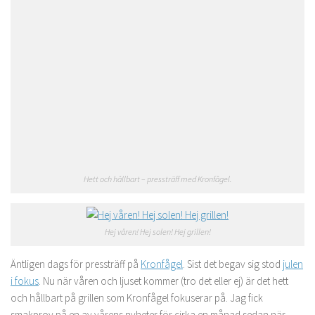
Hett och hållbart – pressträff med Kronfågel.
Hej våren! Hej solen! Hej grillen!
Äntligen dags för pressträff på
Kronfågel
. Sist det begav sig stod
julen
i fokus
. Nu när våren och ljuset kommer (tro det eller ej) är det hett
och hållbart på grillen som Kronfågel fokuserar på. Jag fick
smakprov på en av vårens nyheter för cirka en månad sedan när