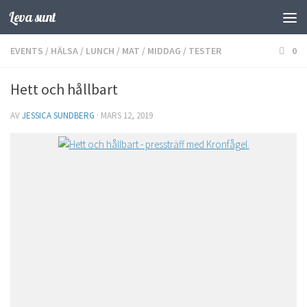
Leva sunt
Hoppa till innehåll
EVENTS
/
HÄLSA
/
LUNCH
/
MAT
/
MIDDAG
/
TESTER
0
Hett och hållbart
AV
JESSICA SUNDBERG
·
MARS 12, 2019