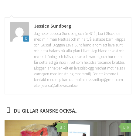
Jessica Sundberg
Jag heter Jessica Sundberg och är 47 år, bor i Stockholm
med min man Mattias och mina två älskade barn Filippa
och Gustaf. Bloggen Leva Sunt handlar om att leva sunt
och hitta balans på alla plan i livet. Jag blandar kost och
recept, träning och hälsa, resor och vardag och hur man
får detta att gå ihop i livet som heltidsarbetande förälder.
Bloggen är helt enkelt en livsstilsblogg nischat mot hälsa i
vardagen med inriktning mot familj. För att komma i
kontakt med mig kan du maila: jess.sndbrg@gmail.com
eller jessica@attlevasunt.se.
DU GILLAR KANSKE OCKSÅ...
0
0