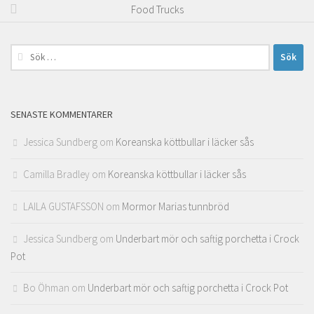
Food Trucks
Sök
efter:
SENASTE KOMMENTARER
Jessica Sundberg
om
Koreanska köttbullar i läcker sås
Camilla Bradley
om
Koreanska köttbullar i läcker sås
LAILA GUSTAFSSON
om
Mormor Marias tunnbröd
Jessica Sundberg
om
Underbart mör och saftig porchetta i Crock
Pot
Bo Öhman
om
Underbart mör och saftig porchetta i Crock Pot