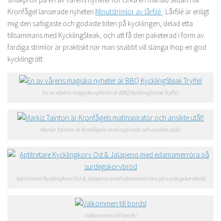
Kronfågel lanserade nyheten
Minutstrimlor av lårfilé
. Lårfilé är enligt
mig den saftigaste och godaste biten på kycklingen, delad etta
tillsammans med KycklingSteak, och att få den paketerad i form av
färdiga strimlor är praktiskt när man snabbt vill slänga ihop en god
kycklingrätt.
En av vårens magiska nyheter är BBQ KycklingSteak Tryffel
Markiz Tainton är Kronfågels matinspiratör och ansikte utåt!
Aptitretare Kycklingkorv Ost & Jalapeno med edamamerröra på surdegskorvbröd
Välkommen till bords!