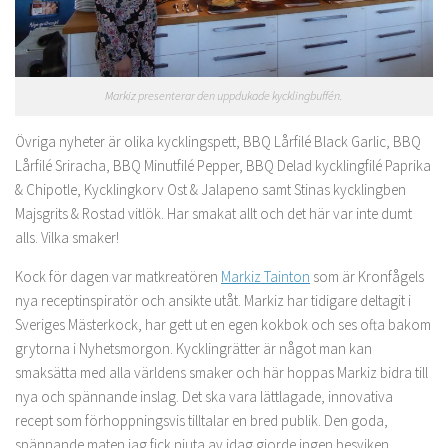
Markiz presenterar den uppdukade kycklingbuffén.
Övriga nyheter är olika kycklingspett, BBQ Lårfilé Black Garlic, BBQ
Lårfilé Sriracha, BBQ Minutfilé Pepper, BBQ Delad kycklingfilé Paprika
& Chipotle, Kycklingkorv Ost & Jalapeno samt Stinas kycklingben
Majsgrits & Rostad vitlök. Har smakat allt och det här var inte dumt
alls. Vilka smaker!
Kock för dagen var matkreatören
Markiz Tainton
som är Kronfågels
nya receptinspiratör och ansikte utåt. Markiz har tidigare deltagit i
Sveriges Mästerkock, har gett ut en egen kokbok och ses ofta bakom
grytorna i Nyhetsmorgon. Kycklingrätter är något man kan
smaksätta med alla världens smaker och här hoppas Markiz bidra till
nya och spännande inslag. Det ska vara lättlagade, innovativa
recept som förhoppningsvis tilltalar en bred publik. Den goda,
spännande maten jag fick njuta av idag gjorde ingen besviken.