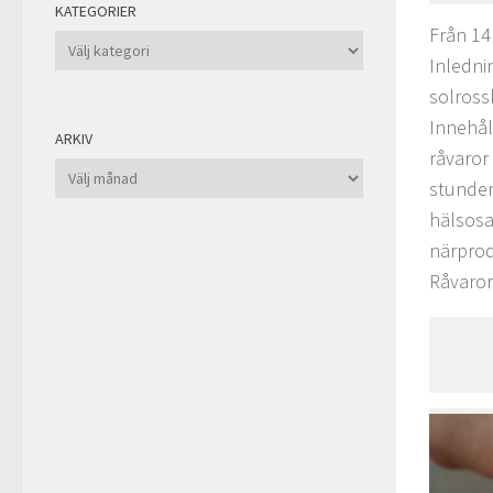
KATEGORIER
Från 14
Kategorier
Inledni
solross
Innehål
ARKIV
råvaror 
Arkiv
stunden
hälsosa
närprodu
Råvaror