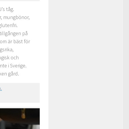
’s tåg.
or, mungbönor,
lutenfri.
tillgången på
som är bäst för
gsrika,
ogisk och
te i Sverige.
ken gård.