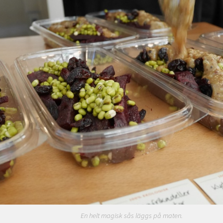
En helt magisk sås läggs på maten.