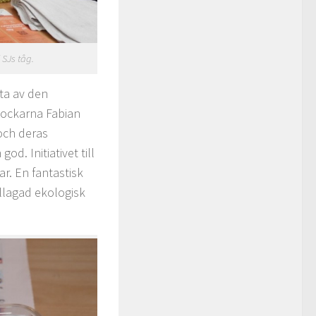
 SJs tåg.
uta av den
Kockarna Fabian
och deras
. Initiativet till
r. En fantastisk
ällagad ekologisk