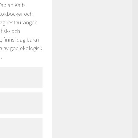
Fabian Kalf-
 kokböcker och
dag restaurangen
fisk- och
, finns idag bara i
ta av god ekologisk
.