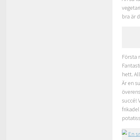
vegetar
bra är d
Första 
Fantasti
hett. Al
Är en s
överens
succé! V
frikade
potatis