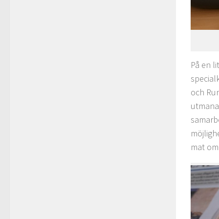
På en li
special
och Run
utmanan
samarbe
möjligh
mat omb