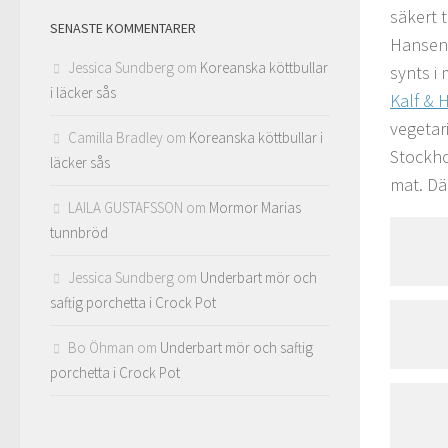
säkert t
SENASTE KOMMENTARER
Hansen.
Jessica Sundberg
om
Koreanska köttbullar
synts i
i läcker sås
Kalf & 
vegetari
Camilla Bradley
om
Koreanska köttbullar i
Stockho
läcker sås
mat. Dä
LAILA GUSTAFSSON
om
Mormor Marias
tunnbröd
Jessica Sundberg
om
Underbart mör och
saftig porchetta i Crock Pot
Bo Öhman
om
Underbart mör och saftig
porchetta i Crock Pot