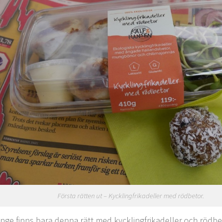
Första rätten ut – Kycklingfrikadeller med rödbetor.
änge finns bara denna rätt med kycklingfrikadeller och rödbet