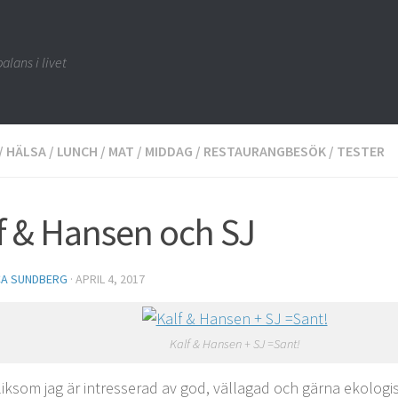
alans i livet
/
HÄLSA
/
LUNCH
/
MAT
/
MIDDAG
/
RESTAURANGBESÖK
/
TESTER
f & Hansen och SJ
CA SUNDBERG
·
APRIL 4, 2017
Kalf & Hansen + SJ =Sant!
liksom jag är intresserad av god, vällagad och gärna ekolog