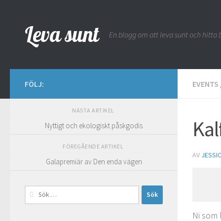
Hoppa till innehåll
Leva sunt
En blogg om att leva sunt och hitta b
FÖLJ:
EVENTS
NÄSTA ARTIKEL
Kal
Nyttigt och ekologiskt påskgodis
FÖREGÅENDE ARTIKEL
AV
JESSI
Galapremiär av Den enda vägen
Sök
efter:
Ni som 