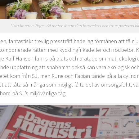
Sista handen läggs vid maten innan den förpackas och transporteras till
ten, fantastiskt trevlig pressträff hade jag förmånen att få nj
komponerade rätten med kycklingfrikadeller och rödbetor. 
e Kalf Hansen fanns på plats och pratade om mat, ekologi 
de uppfattning att snabbmat också kan vara ekologisk och god
tet kom från SJ, men Rune och Fabian tände på alla cylindra
et att låta så många som möjligt få ta del av omsorgsfullt, v
ord på SJ’s miljövänliga tåg.