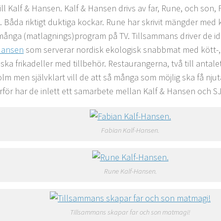
ill Kalf & Hansen. Kalf & Hansen drivs av far, Rune, och son, 
 Båda riktigt duktiga kockar. Rune har skrivit mängder med
 många (matlagnings)program på TV. Tillsammans driver de i
Hansen
som serverar nordisk ekologisk snabbmat med kött-, 
ska frikadeller med tillbehör. Restaurangerna, två till antalet
lm men självklart vill de att så många som möjlig ska få nju
rför har de inlett ett samarbete mellan Kalf & Hansen och SJ
Fabian Kalf-Hansen.
Rune Kalf-Hansen.
Tillsammans skapar far och son matmagi!