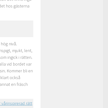
ndet hos gästerna
 hög nivå.
ispigt, mjukt, lent,
om ingick i rätten.
lla vid bordet var
nsin. Kommer bli en
vklart också
annat en fräsch