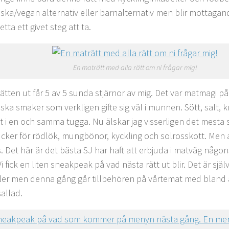
iska/vegan alternativ eller barnalternativ men blir mottaga
etta ett givet steg att ta.
En maträtt med alla rätt om ni frågar mig!
rätten ut får 5 av 5 sunda stjärnor av mig. Det var matmagi på
ska smaker som verkligen gifte sig väl i munnen. Sött, salt, kr
lt i en och samma tugga. Nu älskar jag visserligen det mesta s
ucker för rödlök, mungbönor, kyckling och solrosskott. Men a
. Det här är det bästa SJ har haft att erbjuda i matväg någo
i fick en liten sneakpeak på vad nästa rätt ut blir. Det är själ
ller men denna gång går tillbehören på vårtemat med bland 
sallad.