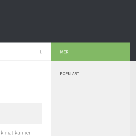
1
MER
POPULÄRT
isk mat känner