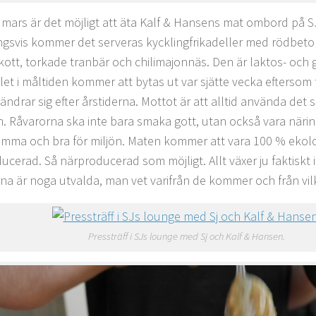
 mars är det möjligt att äta Kalf & Hansens mat ombord på SJ
ngsvis kommer det serveras kycklingfrikadeller med rödbet
kott, torkade tranbär och chilimajonnäs. Den är laktos- och g
let i måltiden kommer att bytas ut var sjätte vecka eftersom 
ändrar sig efter årstiderna. Mottot är att alltid använda det 
. Råvarorna ska inte bara smaka gott, utan också vara närin
mma och bra för miljön. Maten kommer att vara 100 % ekol
cerad. Så närproducerad som möjligt. Allt växer ju faktiskt in
na är noga utvalda, man vet varifrån de kommer och från vil
Pressträff i SJs lounge med Sj och Kalf & Hansen.