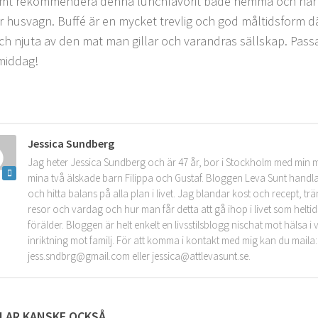
rmt rekommendera denna lunchfavorit både hemma och när
er husvagn. Buffé är en mycket trevlig och god måltidsform d
ch njuta av den mat man gillar och varandras sällskap. Passar
 middag!
Jessica Sundberg
Jag heter Jessica Sundberg och är 47 år, bor i Stockholm med min 
mina två älskade barn Filippa och Gustaf. Bloggen Leva Sunt handla
och hitta balans på alla plan i livet. Jag blandar kost och recept, tr
resor och vardag och hur man får detta att gå ihop i livet som helt
förälder. Bloggen är helt enkelt en livsstilsblogg nischat mot hälsa 
inriktning mot familj. För att komma i kontakt med mig kan du maila:
jess.sndbrg@gmail.com eller jessica@attlevasunt.se.
LAR KANSKE OCKSÅ...