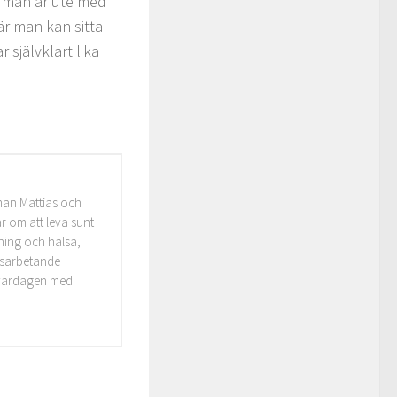
 man är ute med
är man kan sitta
 självklart lika
man Mattias och
r om att leva sunt
äning och hälsa,
idsarbetande
i vardagen med