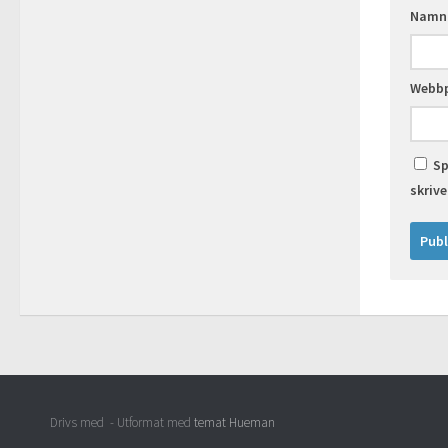
Nam
Webbp
Sp
skriv
Drivs med
- Utformat med
temat Hueman