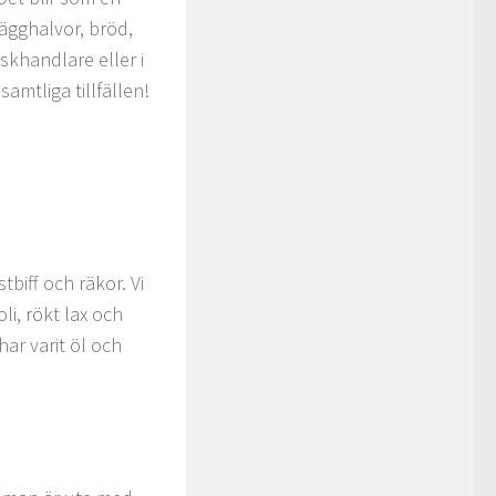
 ägghalvor, bröd,
iskhandlare eller i
mtliga tillfällen!
stbiff och räkor. Vi
li, rökt lax och
har varit öl och