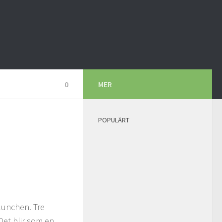
0
MER
POPULÄRT
llunchen. Tre
 Det blir som en