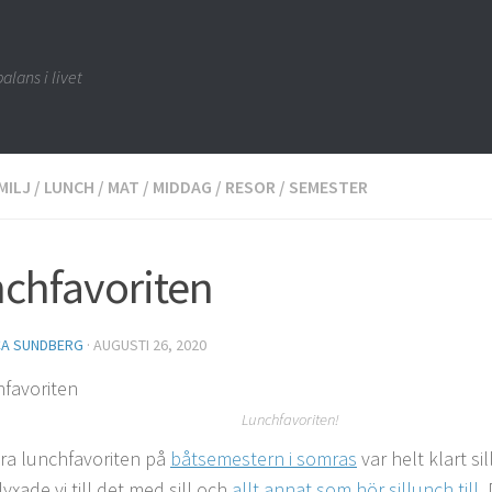
alans i livet
MILJ
/
LUNCH
/
MAT
/
MIDDAG
/
RESOR
/
SEMESTER
chfavoriten
CA SUNDBERG
·
AUGUSTI 26, 2020
Lunchfavoriten!
ra lunchfavoriten på
båtsemestern i somras
var helt klart si
yxade vi till det med sill och
allt annat som hör sillunch till
.