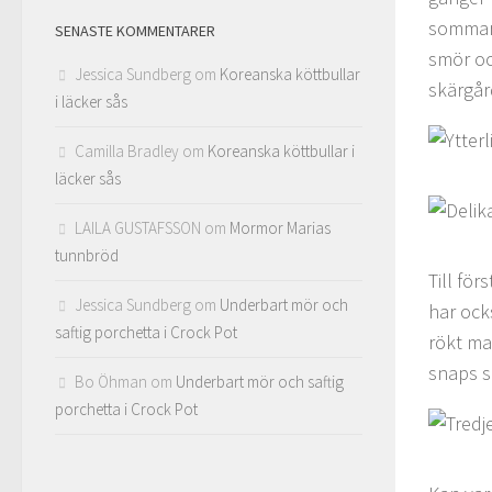
sommarbu
SENASTE KOMMENTARER
smör och
Jessica Sundberg
om
Koreanska köttbullar
skärgår
i läcker sås
Camilla Bradley
om
Koreanska köttbullar i
läcker sås
LAILA GUSTAFSSON
om
Mormor Marias
tunnbröd
Till fö
Jessica Sundberg
om
Underbart mör och
har ocks
saftig porchetta i Crock Pot
rökt mak
snaps s
Bo Öhman
om
Underbart mör och saftig
porchetta i Crock Pot