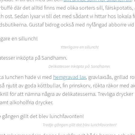
ffé där det alltid finns med olika sorters sill, färskpotatis,
 ost. Sedan lyxar vi till det med sådant vi hittar hos lokala f
dsbutikerna. Gustaf bidrog också med nyfångad abborre vid sa
Ytterligare en sillunch!
Delikatesser inköpta på Sandhamn.
rsta lunchen hade vi med
hemgravad lax
, gravlaxsås, grillad ro
å njutit av goda köttbullar, fin prinskorv, rökta räkor med aio
rill för att nämna några av delikatesserna. Trevliga drycker 
amt alkoholfria drycker.
Tredje gången gillt det blev lunchfavoriten!