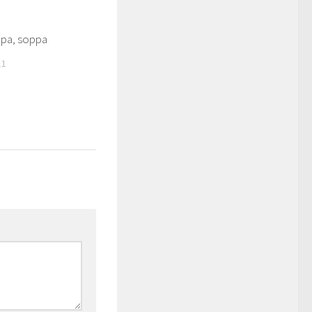
pa, soppa
0
11