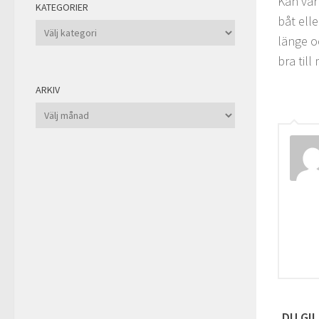
Kan va
KATEGORIER
båt ell
Kategorier
länge o
bra till
ARKIV
Arkiv
DU GIL