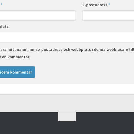
n
*
E-postadress
*
lats
ara mitt namn, min e-postadress och webbplats i denna webbläsare til
er en kommentar.