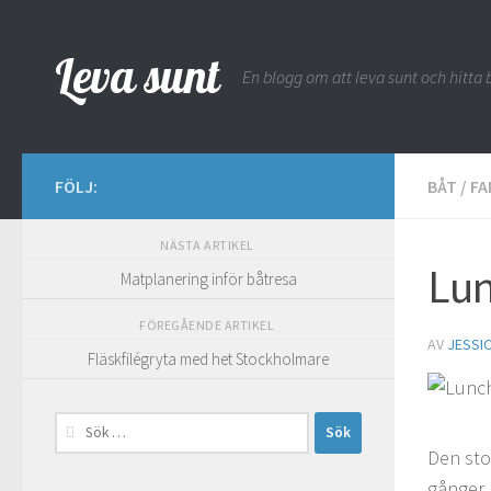
Hoppa till innehåll
Leva sunt
En blogg om att leva sunt och hitta b
FÖLJ:
BÅT
/
FA
NÄSTA ARTIKEL
Lun
Matplanering inför båtresa
FÖREGÅENDE ARTIKEL
AV
JESSI
Fläskfilégryta med het Stockholmare
Sök
efter:
Den sto
gånger l