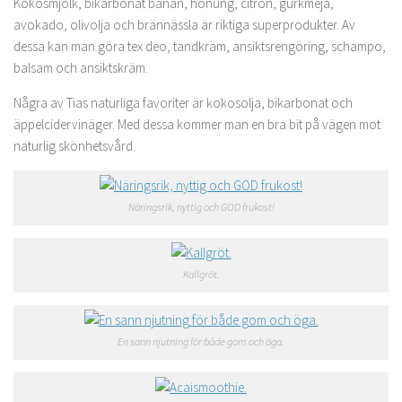
Kokosmjölk, bikarbonat banan, honung, citron, gurkmeja,
avokado, olivolja och brännässla är riktiga superprodukter. Av
dessa kan man göra tex deo, tandkräm, ansiktsrengöring, schampo,
balsam och ansiktskräm.
Några av Tias naturliga favoriter är kokosolja, bikarbonat och
äppelcidervinäger. Med dessa kommer man en bra bit på vägen mot
naturlig skönhetsvård.
Näringsrik, nyttig och GOD frukost!
Kallgröt.
En sann njutning för både gom och öga.