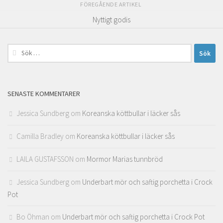
FÖREGÅENDE ARTIKEL
Nyttigt godis
Sök
efter:
SENASTE KOMMENTARER
Jessica Sundberg
om
Koreanska köttbullar i läcker sås
Camilla Bradley
om
Koreanska köttbullar i läcker sås
LAILA GUSTAFSSON
om
Mormor Marias tunnbröd
Jessica Sundberg
om
Underbart mör och saftig porchetta i Crock
Pot
Bo Öhman
om
Underbart mör och saftig porchetta i Crock Pot