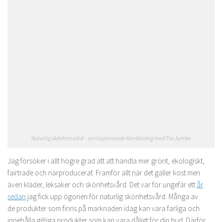
Naturlig skönhetsvård – en inspirerande föreläsning med Tia Jumbe
Jag försöker i allt högre grad att att handla mer grönt, ekologiskt,
fairtrade och närproducerat. Framför allt när det gäller kost men
även kläder, leksaker och skönhetsvård. Det var för ungefär ett
år
sedan
jag fick upp ögonen för naturlig skönhetsvård. Många av
de produkter som finns på marknaden idag kan vara farliga och
innehålla giftiga produkter som kan vara dåligt för din hud. Därför