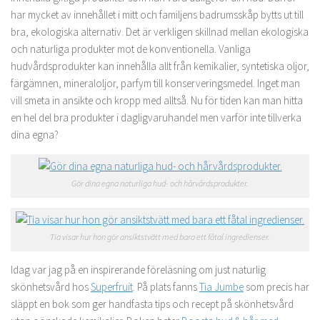
har mycket av innehållet i mitt och familjens badrumsskåp bytts ut till
bra, ekologiska alternativ. Det är verkligen skillnad mellan ekologiska
och naturliga produkter mot de konventionella. Vanliga
hudvårdsprodukter kan innehålla allt från kemikalier, syntetiska oljor,
färgämnen, mineraloljor, parfym till konserveringsmedel. Inget man
vill smeta in ansikte och kropp med alltså. Nu för tiden kan man hitta
en hel del bra produkter i dagligvaruhandel men varför inte tillverka
dina egna?
Gör dina egna naturliga hud- och hårvårdsprodukter.
Tia visar hur hon gör ansiktstvätt med bara ett fåtal ingredienser.
Idag var jag på en inspirerande föreläsning om just naturlig
skönhetsvård hos
Superfruit
. På plats fanns
Tia Jumbe
som precis har
släppt en bok som ger handfasta tips och recept på skönhetsvård