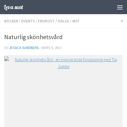
Leva sunt
Hoppa till innehåll
BÖCKER
/
EVENTS
/
FRUKOST
/
HÄLSA
/
MAT
0
Naturlig skönhetsvård
AV
JESSICA SUNDBERG
·
MARS 9, 2017