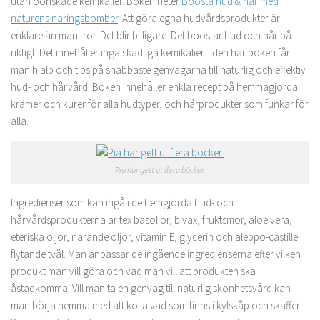
utan oönskade kemikalier. Boken heter
Boosta hud & hår med
naturens näringsbomber
. Att göra egna hudvårdsprodukter är
enklare än man tror. Det blir billigare. Det boostar hud och hår på
riktigt. Det innehåller inga skadliga kemikalier. I den här boken får
man hjälp och tips på snabbaste genvägarna till naturlig och effektiv
hud- och hårvård. Boken innehåller enkla recept på hemmagjorda
krämer och kurer för alla hudtyper, och hårprodukter som funkar för
alla.
Pia har gett ut flera böcker.
Ingredienser som kan ingå i de hemgjorda hud- och
hårvårdsprodukterna är tex basoljor, bivax, fruktsmör, aloe vera,
eteriska oljor, närande oljor, vitamin E, glycerin och aleppo-castille
flytande tvål. Man anpassar de ingående ingredienserna efter vilken
produkt man vill göra och vad man vill att produkten ska
åstadkomma. Vill man ta en genväg till naturlig skönhetsvård kan
man börja hemma med att kolla vad som finns i kylskåp och skafferi.