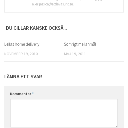
eller jessica@attlevasunt.se.
DU GILLAR KANSKE OCKSÅ...
Leilas home delivery
0
Somrigt mellanmål
0
NOVEMBER 19, 2010
MAJ 19, 2011
LÄMNA ETT SVAR
Kommentar
*