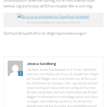
avokadopeston skulle man ständigt ha i en burk stående i kylen
hemma! Jag ska försöka att få fram recepten åter er (och mig).
Ett urval av produkterna i Superfruits sortiment.
Stort tack till Superfruit för en riktigt inspirerande morgon!
Jessica Sundberg
Jag heter Jessica Sundberg och är 47 år, bor i Stockholm
med min man Mattias och mina två älskade barn Filippa
och Gustaf. Bloggen Leva Sunt handlar om att leva sunt
och hitta balans på alla plan i livet. Jag blandar kost och
recept, träning och hälsa, resor och vardag och hur man
får detta att gå ihop i livet som heltidsarbetande förälder.
Bloggen är helt enkelt en livsstilsblogg nischat mot hälsa i
vardagen med inriktning mot familj. För att komma i
kontakt med mig kan du maila: jess.sndbrg@gmail.com