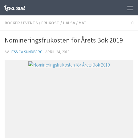
Leva sunt
Hoppa till innehåll
BÖCKER
/
EVENTS
/
FRUKOST
/
HÄLSA
/
MAT
0
Nomineringsfrukosten för Årets Bok 2019
AV
JESSICA SUNDBERG
·
APRIL 24, 2019