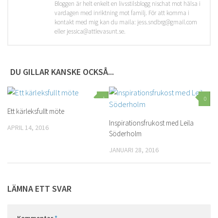
Bloggen är helt enkelt en livsstilsblogg nischat mot hälsa i
vardagen med inriktning mot familj. För att komma i
kontakt med mig kan du maila: jess.sndbrg@gmail.com
eller jessica@attlevasunt.se.
DU GILLAR KANSKE OCKSÅ...
1
0
Ett kärleksfullt möte
Inspirationsfrukost med Leila
APRIL 14, 2016
Söderholm
JANUARI 28, 2016
LÄMNA ETT SVAR