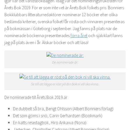
Igår var det världsbokdagen. Idag var det nomineringsfrukosten för
Årets Bok 2019. För er som inte vet är Årets Bok folkets pris. Bonniers
Bokklubbars litteraturredaktörer nominerar 12 böcker efter olika
bestämda kriterier, svenska folket får rösta och vinnaren presenteras
på bokmässan i Göteborg i september. Jag fanns på plats när de
nominerade böckerna presenterades
förra året
och självklart fanns
jag på plats även i år. Älskar böcker och att läsa!
De nominerade är:
Se till att lägga er röst på den bok ni vill ska vinna.
De nominerade till Årets Bok 2019 är:
De dubbelt så bra, Bengt Ohlsson (Albert Bonniers förlag)
Det som göms i snö, Carin Gerhardsen (Bookmark)
En katts resedagbok, Hiro Arikawa (Nona)
Järtecken, Christoffer Carlsson (Albert Bonniers förlag)