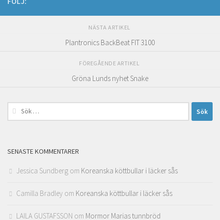
FÖLJ:
NÄSTA ARTIKEL
Plantronics BackBeat FIT 3100
FÖREGÅENDE ARTIKEL
Gröna Lunds nyhet Snake
Sök
efter:
SENASTE KOMMENTARER
Jessica Sundberg
om
Koreanska köttbullar i läcker sås
Camilla Bradley
om
Koreanska köttbullar i läcker sås
LAILA GUSTAFSSON
om
Mormor Marias tunnbröd