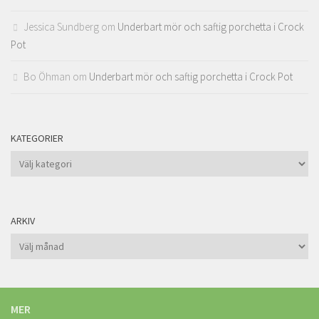
Jessica Sundberg
om
Underbart mör och saftig porchetta i Crock
Pot
Bo Öhman
om
Underbart mör och saftig porchetta i Crock Pot
KATEGORIER
Kategorier
ARKIV
Arkiv
MER