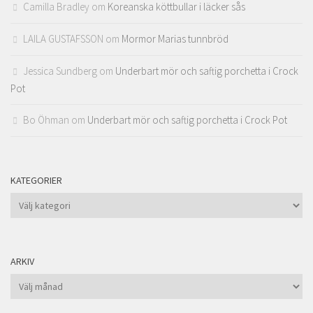
Camilla Bradley
om
Koreanska köttbullar i läcker sås
LAILA GUSTAFSSON
om
Mormor Marias tunnbröd
Jessica Sundberg
om
Underbart mör och saftig porchetta i Crock
Pot
Bo Öhman
om
Underbart mör och saftig porchetta i Crock Pot
KATEGORIER
Kategorier
ARKIV
Arkiv