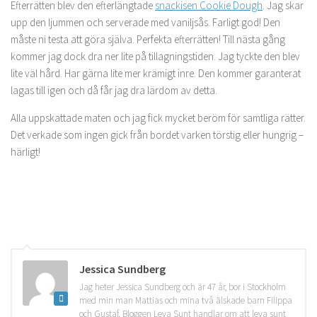
Efterrätten blev den efterlängtade
snackisen Cookie Dough
. Jag skar
upp den ljummen och serverade med vaniljsås. Farligt god! Den
måste ni testa att göra själva. Perfekta efterrätten! Till nästa gång
kommer jag dock dra ner lite på tillagningstiden. Jag tyckte den blev
lite väl hård. Har gärna lite mer krämigt inre. Den kommer garanterat
lagas till igen och då får jag dra lärdom av detta.
Alla uppskattade maten och jag fick mycket beröm för samtliga rätter.
Det verkade som ingen gick från bordet varken törstig eller hungrig –
härligt!
Jessica Sundberg
Jag heter Jessica Sundberg och är 47 år, bor i Stockholm
med min man Mattias och mina två älskade barn Filippa
och Gustaf. Bloggen Leva Sunt handlar om att leva sunt