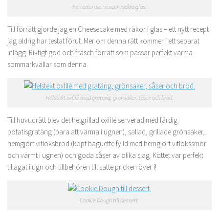
Förrätten serveras i vackra glas.
Till förrätt gjorde jag en Cheesecake med räkor i glas – ett nytt recept
jag aldrig har testat förut. Mer om denna rätt kommer i ett separat
inlägg. Riktigt god och fräsch förrätt som passar perfekt varma
sommarkvällar som denna.
Helstekt oxfilé med gratäng, grönsaker, såser och bröd.
Till huvudrätt blev det helgrillad oxfilé serverad med färdig
potatisgratäng (bara att värma i ugnen), sallad, grillade grönsaker,
hemgjort vitlöksbröd (köpt baguette fylld med hemgjort vitlökssmör
och värmt i ugnen) och goda såser av olika slag. Köttet var perfekt
tillagat i ugn och tillbehören till satte pricken över i!
Cookie Dough till dessert.