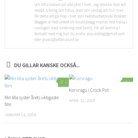
och hitta balans på alla plan i livet. Jag blandar kost och
recept, träning och hälsa, resor och vardag och hur man
får detta att gå ihop i livet som heltidsarbetande förälder.
Bloggen är helt enkelt en livsstilsblogg nischat mot hälsa i
vardagen med inriktning mot familj. För att komma i
kontakt med mig kan du maila: jess.sndbrg@gmail.com
eller jessica@attlevasunt.se.
DU GILLAR KANSKE OCKSÅ...
1
0
Korvragu i Crock Pot
Min lilla syster årets viktigaste
APRIL 21, 2018
film
JANUARI 14, 2016