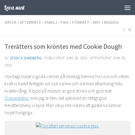
Leva sunt
Hoppa till innehåll
DRYCK
/
EFTERRÄTT
/
FAMILJ
/
FIKA
/
FÖRRÄTT
/
MAT
/
MIDDAG
0
Trerätters som kröntes med Cookie Dough
AV
JESSICA SUNDBERG
· PUBLICERAT
JUNI 28, 2015
· UPPDATERAT
JUNI 28,
2015
I lördags hade vi goda vänner på middag hemma hos oss och vilken
kväll vi hade! Äntligen sol och värme och därmed altanhäng hela
kvällen lång. Vi bjöd på massor av god dricka och god mat.
Överambitiös
som jag är blev det självklart en riktigt god
trerättersmeny vi bjöd. Man vill ju inte riskera att gästerna lämnar
huset hungriga.