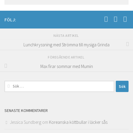
FÖLJ:
NÄSTA ARTIKEL
Lunchkryssning med Strömma till mysiga Grinda
FÖREGÅENDE ARTIKEL
Max firar sommar med Mumin
Sök
efter:
SENASTE KOMMENTARER
Jessica Sundberg
om
Koreanska köttbullar i läcker sås