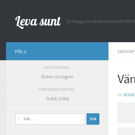
Hoppa till innehåll
Leva sunt
En blogg om att leva sunt och hitta b
FÖLJ:
CROCKP
NÄSTA ARTIKEL
Vär
Boken om lagom
FÖREGÅENDE ARTIKEL
AV
JESSI
Gott & Grillat
Sök
efter: