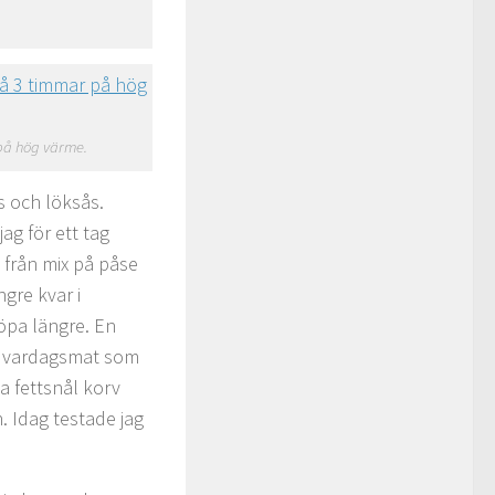
 på hög värme.
s och löksås.
jag för ett tag
 från mix på påse
ngre kvar i
öpa längre. En
d vardagsmat som
a fettsnål korv
. Idag testade jag