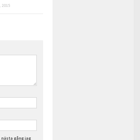
 2015
l nästa gång jag