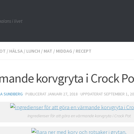
alans i livet
OT
/
HÄLSA
/
LUNCH
/
MAT
/
MIDDAG
/
RECEPT
mande korvgryta i Crock Po
CA SUNDBERG
· PUBLICERAT
JANUARI 27, 2018
· UPPDATERAT
SEPTEMBER 1, 2
Ingredienser för att göra en värmande korvgryta i Crock Pot