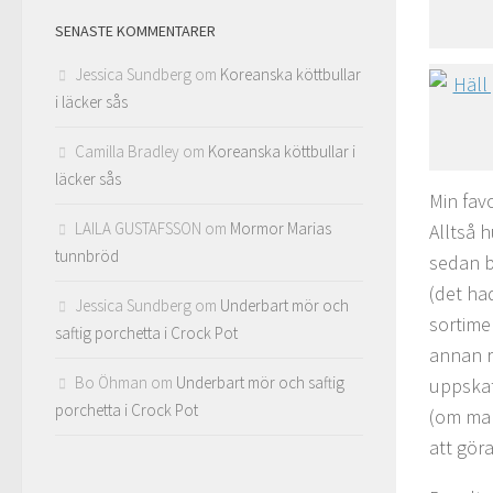
SENASTE KOMMENTARER
Jessica Sundberg
om
Koreanska köttbullar
i läcker sås
Camilla Bradley
om
Koreanska köttbullar i
läcker sås
Min fav
LAILA GUSTAFSSON
om
Mormor Marias
Alltså h
tunnbröd
sedan b
(det had
Jessica Sundberg
om
Underbart mör och
sortime
saftig porchetta i Crock Pot
annan r
Bo Öhman
om
Underbart mör och saftig
uppskat
porchetta i Crock Pot
(om man
att gör