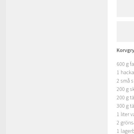
Korvgry
600 g f
1 hacka
2 små s
200 g s
200 g tä
300 g t
1 liter 
2 gröns
1 lager