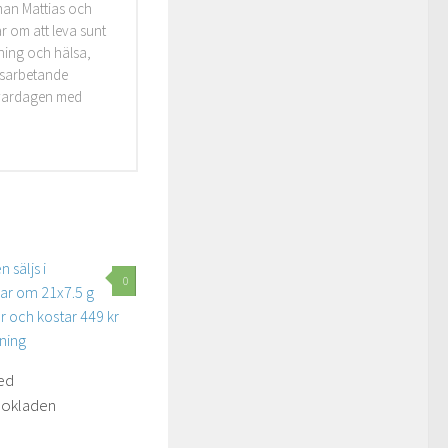
man Mattias och
r om att leva sunt
äning och hälsa,
idsarbetande
i vardagen med
0
ed
hokladen