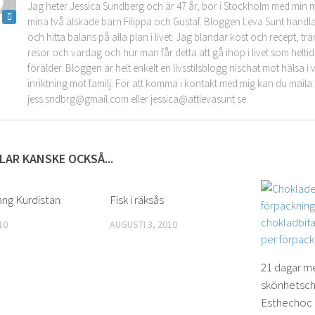
Jag heter Jessica Sundberg och är 47 år, bor i Stockholm med min 
mina två älskade barn Filippa och Gustaf. Bloggen Leva Sunt handla
och hitta balans på alla plan i livet. Jag blandar kost och recept, tr
resor och vardag och hur man får detta att gå ihop i livet som helt
förälder. Bloggen är helt enkelt en livsstilsblogg nischat mot hälsa 
inriktning mot familj. För att komma i kontakt med mig kan du maila:
jess.sndbrg@gmail.com eller jessica@attlevasunt.se.
LAR KANSKE OCKSÅ...
ng Kurdistan
0
Fisk i räksås
0
10
AUGUSTI 3, 2010
21 dagar m
skönhetsc
Esthechoc