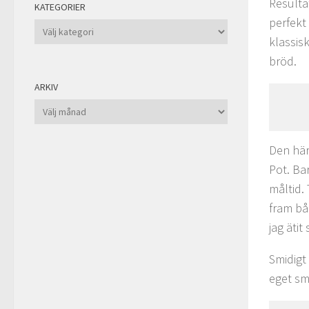
Resulta
KATEGORIER
perfekt
Kategorier
klassis
bröd.
ARKIV
Arkiv
Den här
Pot. Ba
måltid.
fram bå
jag äti
Smidigt
eget sma