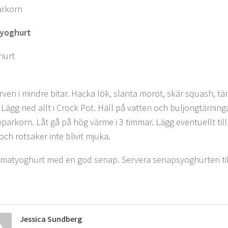
arkorn
yoghurt
hurt
rven i mindre bitar. Hacka lök, slanta morot, skär squash, tär
 Lägg ned allt i Crock Pot. Häll på vatten och buljongtärninga
arkorn. Låt gå på hög värme i 3 timmar. Lägg eventuellt till m
och rotsaker inte blivit mjuka.
matyoghurt med en god senap. Servera senapsyoghurten til
Jessica Sundberg