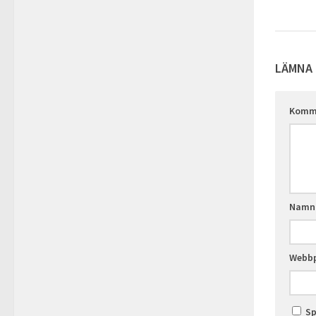
LÄMNA 
Komm
Nam
Webbp
Sp