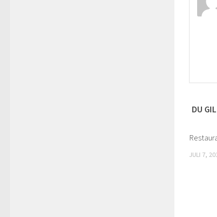
DU GIL
Restaura
JULI 7, 20