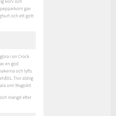
tig korv och
ddpepparkorn gav
hurt och ett gott
öra i sin Crock
 av en god
makerna och lyfts
hålls. Tror aldrig
tala om! Magiskt!
r och mängd efter