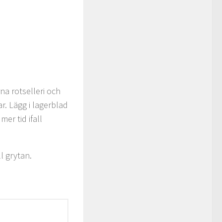
na rotselleri och
r. Lägg i lagerblad
er tid ifall
l grytan.