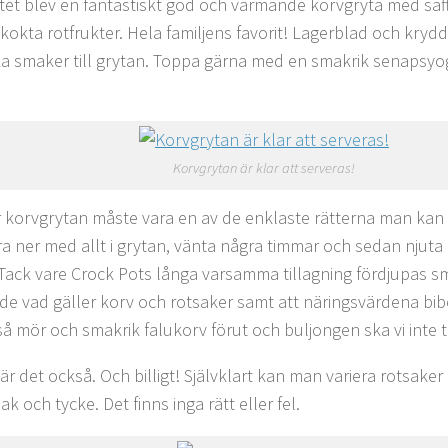
tet blev en fantastiskt god och värmande korvgryta med saf
 kokta rotfrukter. Hela familjens favorit! Lagerblad och kry
ka smaker till grytan. Toppa gärna med en smakrik senapsyog
Korvgrytan är klar att serveras!
 korvgrytan måste vara en av de enklaste rätterna man kan g
ra ner med allt i grytan, vänta några timmar och sedan njuta
 Tack vare Crock Pots långa varsamma tillagning fördjupas s
de vad gäller korv och rotsaker samt att näringsvärdena bibe
t så mör och smakrik falukorv förut och buljongen ska vi inte 
 är det också. Och billigt! Självklart kan man variera rotsake
k och tycke. Det finns inga rätt eller fel.