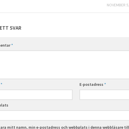
NOVEMBER 5,
ETT SVAR
entar
*
n
*
E-postadress
*
lats
ara mitt namn, min e-postadress och webbplats i denna webbläsare til