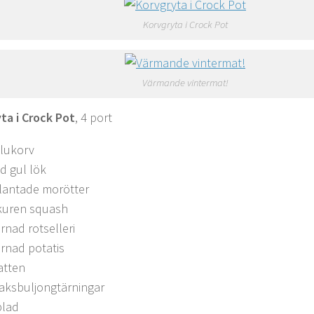
Korvgryta i Crock Pot
Värmande vintermat!
ta i Crock Pot
, 4 port
alukorv
d gul lök
lantade morötter
kuren squash
rnad rotselleri
ärnad potatis
vatten
aksbuljongtärningar
blad