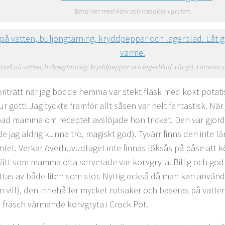
Bara ner med korv och rotsaker i grytan.
Häll på vatten, buljongtärning, kryddpeppar och lagerblad. Låt gå 3 timmar
oriträtt när jag bodde hemma var stekt fläsk med kokt potati
ur gott! Jag tyckte framför allt såsen var helt fantastisk. När 
ad mamma om receptet avslöjade hon tricket. Den var gjord
e jag aldrig kunna tro, magiskt god). Tyvärr finns den inte lä
ntet. Verkar överhuvudtaget inte finnas löksås på påse att k
ätt som mamma ofta serverade var korvgryta. Billig och go
tas av både liten som stor. Nyttig också då man kan använd
 vill), den innehåller mycket rotsaker och baseras på vatten
a fräsch värmande korvgryta i Crock Pot.