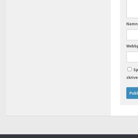
Nam
Webbp
Sp
skriv