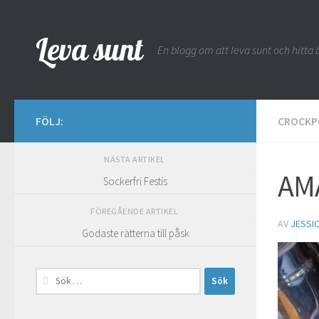
Hoppa till innehåll
Leva sunt
En blogg om att leva sunt och hitta b
FÖLJ:
CROCKP
NÄSTA ARTIKEL
AMA
Sockerfri Festis
FÖREGÅENDE ARTIKEL
AV
JESSI
Godaste rätterna till påsk
Sök
efter: