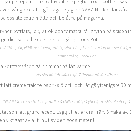
er
går på repeat. En storfavorit är spaghetti och köttfärssås.
även vår goto-rätt. Igår lagade jag en AMAZING köttfärssås s
ppa oss lite extra mätta och belåtna på magarna.
 köttfärs, lök, vitlök och tomatpuré i grytan på spisen innan jag har ner övri
sätter igång Crock Pot.
Nu ska köttfärssåsen gå 7 timmar på låg värme.
Tillsätt lätt crème fraiche paprika & chili och låt gå ytterligare 30 minuter p
ptet som ett grundrecept. Lägg till eller dra ifrån. Smaka av.
en viktigast av allt, njut av den goda maten!