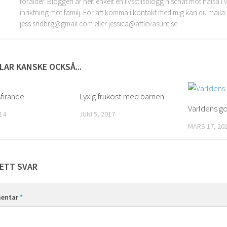
förälder. Bloggen är helt enkelt en livsstilsblogg nischat mot hälsa 
inriktning mot familj. För att komma i kontakt med mig kan du maila:
jess.sndbrg@gmail.com eller jessica@attlevasunt.se.
LAR KANSKE OCKSÅ...
firande
0
Lyxig frukost med barnen
0
Världens g
14
JUNI 5, 2017
MARS 17, 20
ETT SVAR
entar
*