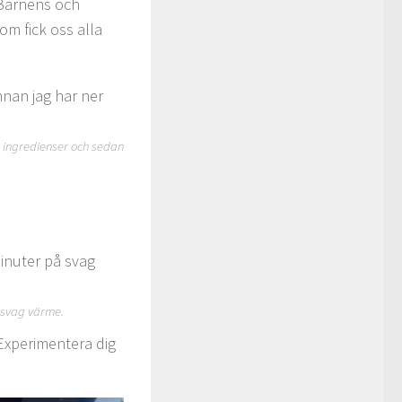
 Barnens och
om fick oss alla
ga ingredienser och sedan
å svag värme.
 Experimentera dig