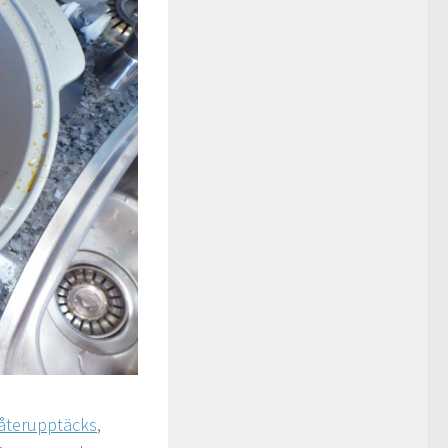
återupptäcks
,