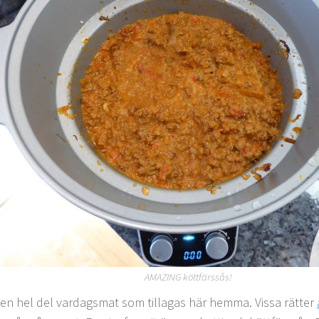
AMAZING köttfärssås!
r en hel del vardagsmat som tillagas här hemma. Vissa rätter