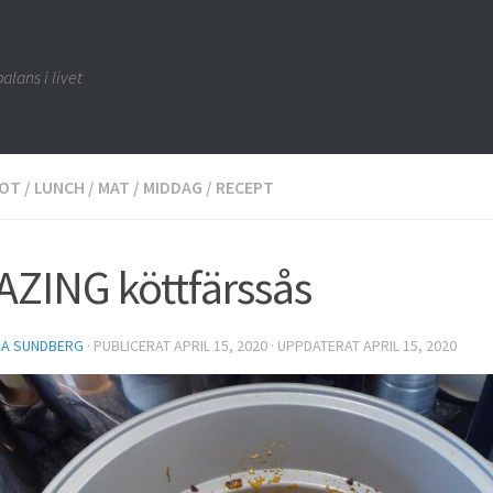
alans i livet
OT
/
LUNCH
/
MAT
/
MIDDAG
/
RECEPT
ZING köttfärssås
CA SUNDBERG
· PUBLICERAT
APRIL 15, 2020
· UPPDATERAT
APRIL 15, 2020