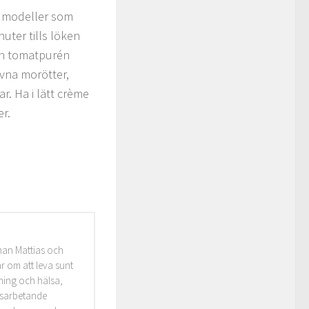
de modeller som
nuter tills löken
rån tomatpurén
rivna morötter,
r. Ha i lätt crème
er.
man Mattias och
r om att leva sunt
äning och hälsa,
idsarbetande