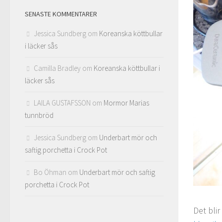
SENASTE KOMMENTARER
Jessica Sundberg
om
Koreanska köttbullar
i läcker sås
Camilla Bradley
om
Koreanska köttbullar i
läcker sås
LAILA GUSTAFSSON
om
Mormor Marias
tunnbröd
Jessica Sundberg
om
Underbart mör och
saftig porchetta i Crock Pot
Bo Öhman
om
Underbart mör och saftig
porchetta i Crock Pot
Det bli