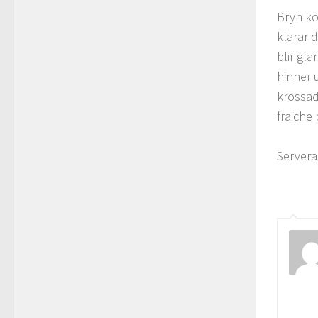
Bryn kö
klarar d
blir gl
hinner u
krossad
fraiche 
Server