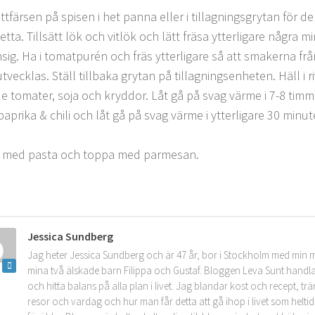
ttfärsen på spisen i het panna eller i tillagningsgrytan för 
etta. Tillsätt lök och vitlök och lätt fräsa ytterligare några mi
ansig. Ha i tomatpurén och fräs ytterligare så att smakerna f
tvecklas. Ställ tillbaka grytan på tillagningsenheten. Häll i 
e tomater, soja och kryddor. Låt gå på svag värme i 7-8 timma
paprika & chili och låt gå på svag värme i ytterligare 30 minut
a med pasta och toppa med parmesan.
Jessica Sundberg
Jag heter Jessica Sundberg och är 47 år, bor i Stockholm med min 
mina två älskade barn Filippa och Gustaf. Bloggen Leva Sunt handla
och hitta balans på alla plan i livet. Jag blandar kost och recept, tr
resor och vardag och hur man får detta att gå ihop i livet som helt