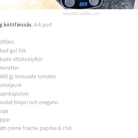
AMAZING köttfärssås!
g köttfärssås
, 4-6 port
öttfärs
ckad gul lök
ckade vitlöksklyftor
 morötter
(400 g) krossade tomater
tomatpuré
aprikapulver
landat timjan och oregano
soja
eppar
ätt crème fraiche paprika & chili