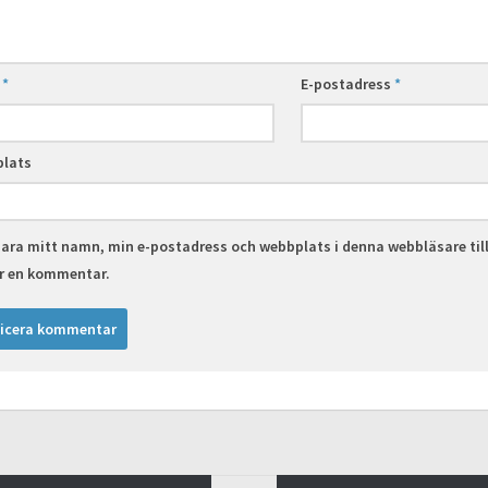
n
*
E-postadress
*
lats
ara mitt namn, min e-postadress och webbplats i denna webbläsare til
er en kommentar.