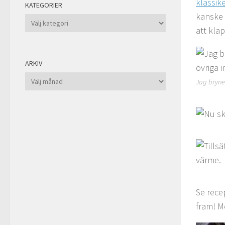
klassik
KATEGORIER
kanske 
Kategorier
att kla
ARKIV
Arkiv
Jag bryner
Se rece
fram! M