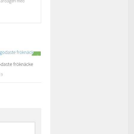
i vardagen med
0
odaste fröknäcke
19