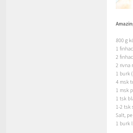
Amazin
800 g k
1 finha
2 finha
2 rivna
1 burk 
4 msk 
1 msk p
1 tsk b
1-2 tsk 
Salt, p
1 burk l