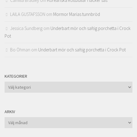
Camilla Bradley
om
Koreanska köttbullar i läcker sås
LAILA GUSTAFSSON
om
Mormor Marias tunnbröd
Jessica Sundberg
om
Underbart mör och saftig porchetta i Crock
Pot
Bo Öhman
om
Underbart mör och saftig porchetta i Crock Pot
KATEGORIER
Kategorier
ARKIV
Arkiv