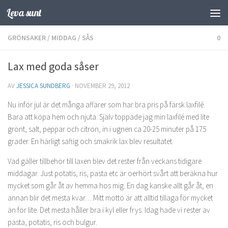
Leva sunt
Hoppa till innehåll
GRÖNSAKER
/
MIDDAG
/
SÅS
0
Lax med goda såser
AV
JESSICA SUNDBERG
·
NOVEMBER 29, 2012
Nu inför jul är det många affärer som har bra pris på färsk laxfilé.
Bara att köpa hem och njuta. Själv toppade jag min laxfilé med lite
grönt, salt, peppar och citron, in i ugnen ca 20-25 minuter på 175
grader. En härligt saftig och smakrik lax blev resultatet.
Vad gäller tillbehör till laxen blev det rester från veckans tidigare
middagar. Just potatis, ris, pasta etc är oerhört svårt att beräkna hur
mycket som går åt av hemma hos mig. En dag kanske allt går åt, en
annan blir det mesta kvar… Mitt motto är att alltid tillaga för mycket
än för lite. Det mesta håller bra i kyl eller frys. Idag hade vi rester av
pasta, potatis, ris och bulgur.