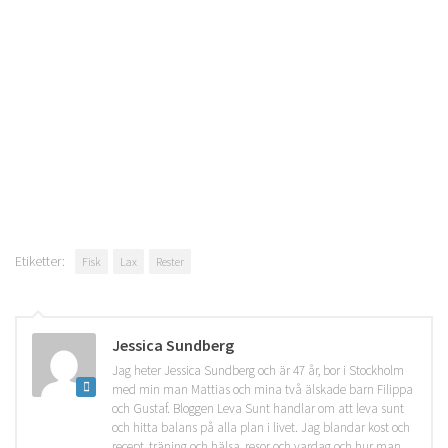
Etiketter:
Fisk
Lax
Rester
Jessica Sundberg
Jag heter Jessica Sundberg och är 47 år, bor i Stockholm
med min man Mattias och mina två älskade barn Filippa
och Gustaf. Bloggen Leva Sunt handlar om att leva sunt
och hitta balans på alla plan i livet. Jag blandar kost och
recept, träning och hälsa, resor och vardag och hur man