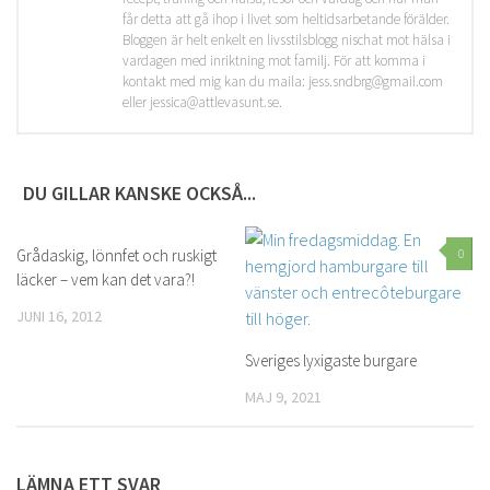
får detta att gå ihop i livet som heltidsarbetande förälder.
Bloggen är helt enkelt en livsstilsblogg nischat mot hälsa i
vardagen med inriktning mot familj. För att komma i
kontakt med mig kan du maila: jess.sndbrg@gmail.com
eller jessica@attlevasunt.se.
DU GILLAR KANSKE OCKSÅ...
Grådaskig, lönnfet och ruskigt
0
0
läcker – vem kan det vara?!
JUNI 16, 2012
Sveriges lyxigaste burgare
MAJ 9, 2021
LÄMNA ETT SVAR