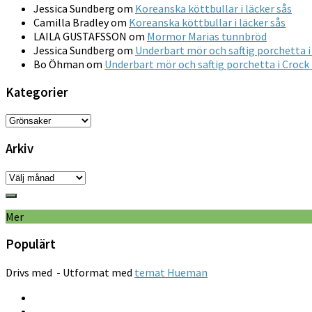
Jessica Sundberg
om
Koreanska köttbullar i läcker sås
Camilla Bradley
om
Koreanska köttbullar i läcker sås
LAILA GUSTAFSSON
om
Mormor Marias tunnbröd
Jessica Sundberg
om
Underbart mör och saftig porchetta i
Bo Öhman
om
Underbart mör och saftig porchetta i Crock
Kategorier
Kategorier
Arkiv
Arkiv
Mer
Populärt
Drivs med
- Utformat med
temat Hueman