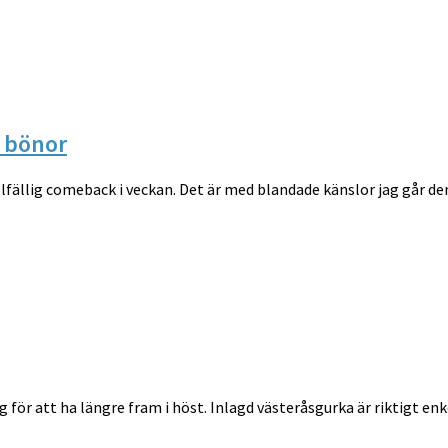
a bönor
fällig comeback i veckan. Det är med blandade känslor jag går de
g för att ha längre fram i höst. Inlagd västeråsgurka är riktigt enk