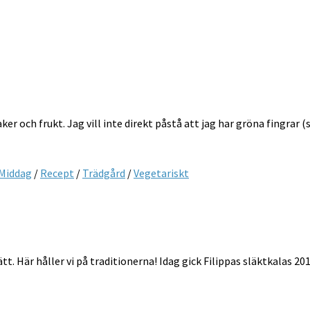
r och frukt. Jag vill inte direkt påstå att jag har gröna fingrar (
Middag
/
Recept
/
Trädgård
/
Vegetariskt
sätt. Här håller vi på traditionerna! Idag gick Filippas släktkalas 20