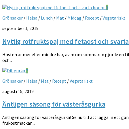
0
Grönsaker
/
Hälsa
/
Lunch
/
Mat
/
Middag
/
Recept
/
Vegetariskt
september 1, 2019
Nyttig rotfruktspaj med fetaost och svart
Hösten är mer eller mindre här, även om sommaren gjorde en till
och...
2
Grönsaker
/
Hälsa
/
Mat
/
Recept
/
Vegetariskt
augusti 15, 2019
Äntligen säsong för västeråsgurka
Äntligen säsong för västeråsgurka! Se nu till att lägga in ett gän
frukostmackan...