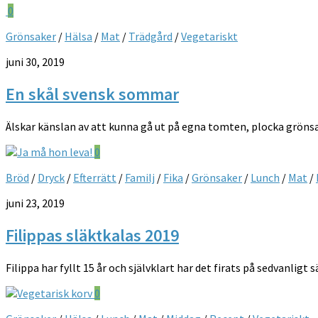
0
Grönsaker
/
Hälsa
/
Mat
/
Trädgård
/
Vegetariskt
juni 30, 2019
En skål svensk sommar
Älskar känslan av att kunna gå ut på egna tomten, plocka grönsake
0
Bröd
/
Dryck
/
Efterrätt
/
Familj
/
Fika
/
Grönsaker
/
Lunch
/
Mat
/
juni 23, 2019
Filippas släktkalas 2019
Filippa har fyllt 15 år och självklart har det firats på sedvanligt 
0