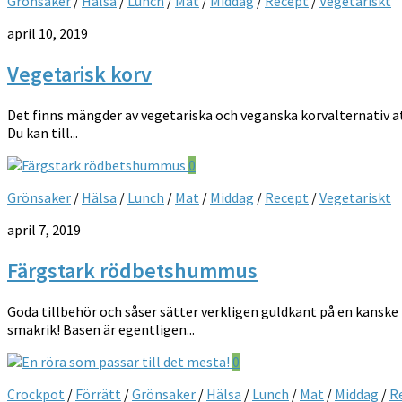
Grönsaker
/
Hälsa
/
Lunch
/
Mat
/
Middag
/
Recept
/
Vegetariskt
april 10, 2019
Vegetarisk korv
Det finns mängder av vegetariska och veganska korvalternativ att 
Du kan till...
0
Grönsaker
/
Hälsa
/
Lunch
/
Mat
/
Middag
/
Recept
/
Vegetariskt
april 7, 2019
Färgstark rödbetshummus
Goda tillbehör och såser sätter verkligen guldkant på en kanske 
smakrik! Basen är egentligen...
0
Crockpot
/
Förrätt
/
Grönsaker
/
Hälsa
/
Lunch
/
Mat
/
Middag
/
R