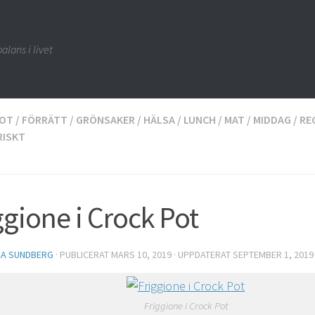
alans i livet
OT
/
FÖRRÄTT
/
GRÖNSAKER
/
HÄLSA
/
LUNCH
/
MAT
/
MIDDAG
/
RE
RISKT
ggione i Crock Pot
CA SUNDBERG
· PUBLICERAT
MARS 10, 2019
· UPPDATERAT
SEPTEMBER 1, 2019
Friggione i Crock Pot