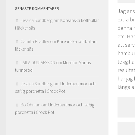
SENASTE KOMMENTARER
Jag anse
extra b
Jessica Sundberg
om
Koreanska köttbullar
denna rä
i läcker sås
etc. Ha
Camilla Bradley
om
Koreanska köttbullar i
att serv
läcker sås
hamburg
tokgilla
LAILA GUSTAFSSON
om
Mormor Marias
resulta
tunnbröd
har jag 
Jessica Sundberg
om
Underbart mör och
långa a
saftig porchetta i Crock Pot
Bo Öhman
om
Underbart mör och saftig
porchetta i Crock Pot