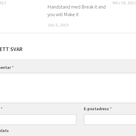
2013
MAJ 18, 2011
Handstand med Break it and
you will Make it
JULI 5, 2019
ETT SVAR
entar
*
n
*
E-postadress
*
lats