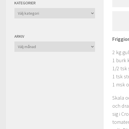
KATEGORIER
Kategorier
ARKIV
Friggio
Arkiv
2 kg gul
1 burk 
1/2 tsk 
1 tsk s
1 msk ol
Skala o
och dra
sig i Cr
tomater