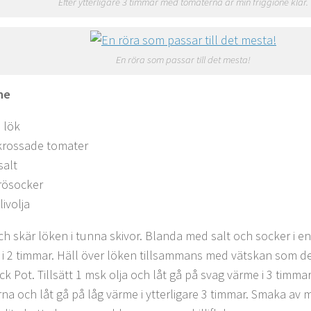
Efter ytterligare 3 timmar med tomaterna är min friggione klar.
En röra som passar till det mesta!
ne
 lök
krossade tomater
salt
trösocker
ivolja
ch skär löken i tunna skivor. Blanda med salt och socker i en
 i 2 timmar. Häll över löken tillsammans med vätskan som de
ock Pot. Tillsätt 1 msk olja och låt gå på svag värme i 3 timmar
na och låt gå på låg värme i ytterligare 3 timmar. Smaka av