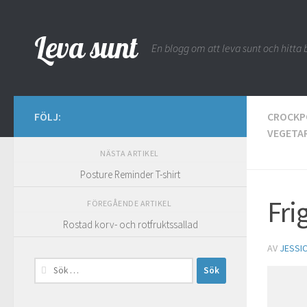
Hoppa till innehåll
Leva sunt
En blogg om att leva sunt och hitta b
FÖLJ:
CROCKP
VEGETA
NÄSTA ARTIKEL
Posture Reminder T-shirt
Fri
FÖREGÅENDE ARTIKEL
Rostad korv- och rotfruktssallad
AV
JESSI
Sök
efter: