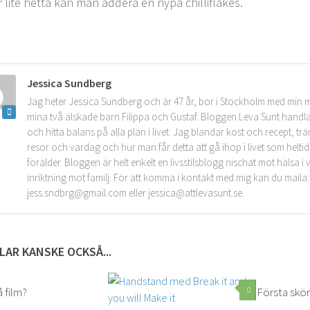
r lite hetta kan man addera en nypa chilliflakes.
Jessica Sundberg
Jag heter Jessica Sundberg och är 47 år, bor i Stockholm med min 
mina två älskade barn Filippa och Gustaf. Bloggen Leva Sunt handla
och hitta balans på alla plan i livet. Jag blandar kost och recept, tr
resor och vardag och hur man får detta att gå ihop i livet som helt
förälder. Bloggen är helt enkelt en livsstilsblogg nischat mot hälsa 
inriktning mot familj. För att komma i kontakt med mig kan du maila:
jess.sndbrg@gmail.com eller jessica@attlevasunt.se.
LAR KANSKE OCKSÅ...
 film?
0
0
Första skö