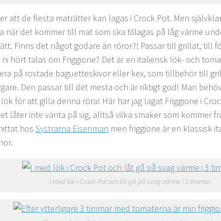
r att de flesta maträtter kan lagas i Crock Pot. Men självkla
ra när det kommer till mat som ska tillagas på låg värme unde
tt. Finns det något godare än röror?! Passar till grillat, till f
r ni hört talas om Friggione? Det är en italiensk lök- och tom
era på rostade baguetteskivor eller kex, som tillbehör till gril
are. Den passar till det mesta och är riktigt god! Man behöv
 lök för att gilla denna röra! Här har jag lagat Friggione i Cro
tet låter inte vänta på sig, alltså vilka smaker som kommer 
hittat hos
Systrarna Eisenman
men friggione är en klassisk it
nor.
I med lök i Crock Pot och låt gå på svag värme i 3 timmar.