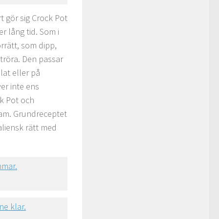
rt gör sig Crock Pot
r lång tid. Som i
örrätt, som dipp,
atröra. Den passar
lat eller på
er inte ens
ck Pot och
fram. Grundreceptet
aliensk rätt med