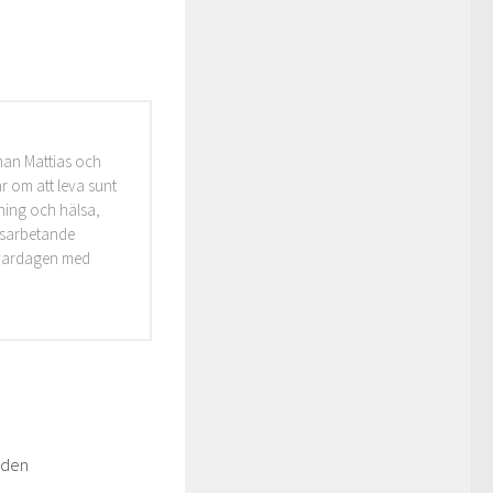
man Mattias och
r om att leva sunt
äning och hälsa,
idsarbetande
i vardagen med
rden
0