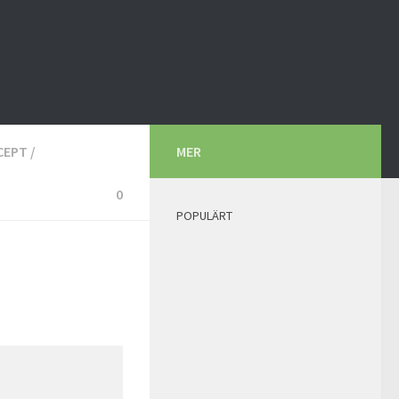
CEPT
/
MER
0
POPULÄRT