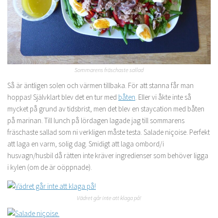
Sommarens fräschaste sallad
Så är äntligen solen och värmen tillbaka. För att stanna får man
hoppas! Självklart blev det en tur med
båten
. Eller vi åkte inte så
mycket på grund av tidsbrist, men det blev en staycation med båten
på marinan. Till lunch på lördagen lagade jag till sommarens
fräschaste sallad som ni verkligen måste testa. Salade niçoise. Perfekt
att laga en varm, solig dag. Smidigt att laga ombord/i
husvagn/husbil då rätten inte kräver ingredienser som behöver ligga
i kylen (om de är oöppnade).
Vädret går inte att klaga på!