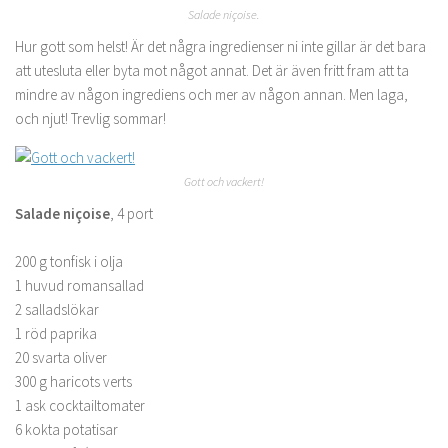
Salade niçoise.
Hur gott som helst! Är det några ingredienser ni inte gillar är det bara
att utesluta eller byta mot något annat. Det är även fritt fram att ta
mindre av någon ingrediens och mer av någon annan. Men laga,
och njut! Trevlig sommar!
Gott och vackert!
Salade niçoise
, 4 port
200 g tonfisk i olja
1 huvud romansallad
2 salladslökar
1 röd paprika
20 svarta oliver
300 g haricots verts
1 ask cocktailtomater
6 kokta potatisar