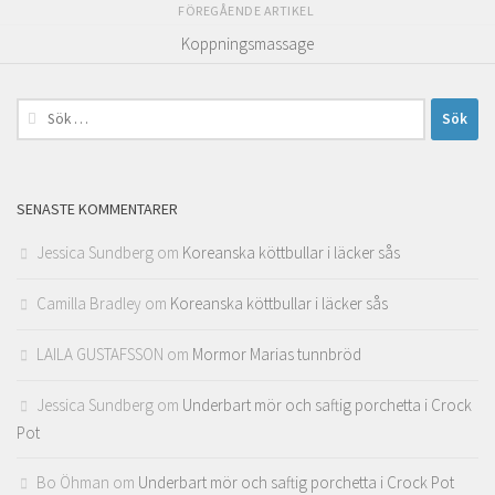
FÖREGÅENDE ARTIKEL
Koppningsmassage
Sök
efter:
SENASTE KOMMENTARER
Jessica Sundberg
om
Koreanska köttbullar i läcker sås
Camilla Bradley
om
Koreanska köttbullar i läcker sås
LAILA GUSTAFSSON
om
Mormor Marias tunnbröd
Jessica Sundberg
om
Underbart mör och saftig porchetta i Crock
Pot
Bo Öhman
om
Underbart mör och saftig porchetta i Crock Pot