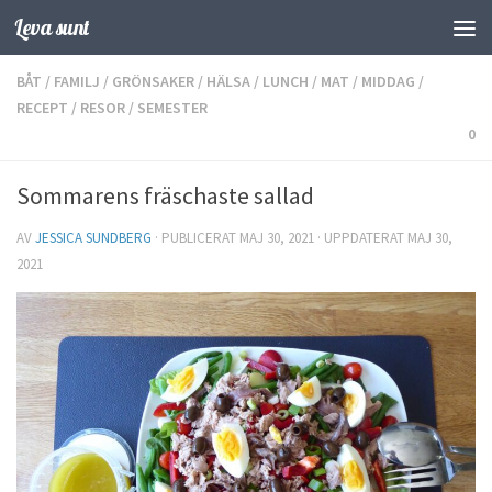
Leva sunt
Hoppa till innehåll
BÅT
/
FAMILJ
/
GRÖNSAKER
/
HÄLSA
/
LUNCH
/
MAT
/
MIDDAG
/
RECEPT
/
RESOR
/
SEMESTER
0
Sommarens fräschaste sallad
AV
JESSICA SUNDBERG
· PUBLICERAT
MAJ 30, 2021
· UPPDATERAT
MAJ 30,
2021