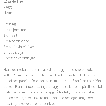
12 sardellfiléer
4 ägg
citron
Dressing:
1 tsk dijonsenap
2 krm salt
1 msk tonfiskspad
2 msk rödvinsvinäger
5 msk olivolja
1 pressad vitlöksklyfta
Skala och koka potatisen. Låt kallna. Lägg haricots verts i kokande
vatten 2-3 minuter. Skölj sedan i iskallt vatten. Skala och skiva lök,
tomat och paprika. Dela tonfisken i mindre bitar. Spar 1 msk olja från
burken. Blanda ihop dressingen. Lägg upp salladsblad på ett stort fat
(dela gärna i mindre bitar) och lägg på tonfisk, potatis, sardeller,
haricots verts, oliver, lök, tomater, paprika och ägg. Ringla över
dressingen. Servera med citronskivor.