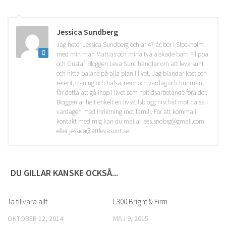
Jessica Sundberg
Jag heter Jessica Sundberg och är 47 år, bor i Stockholm
med min man Mattias och mina två älskade barn Filippa
och Gustaf. Bloggen Leva Sunt handlar om att leva sunt
och hitta balans på alla plan i livet. Jag blandar kost och
recept, träning och hälsa, resor och vardag och hur man
får detta att gå ihop i livet som heltidsarbetande förälder.
Bloggen är helt enkelt en livsstilsblogg nischat mot hälsa i
vardagen med inriktning mot familj. För att komma i
kontakt med mig kan du maila: jess.sndbrg@gmail.com
eller jessica@attlevasunt.se.
DU GILLAR KANSKE OCKSÅ...
Ta tillvara allt
0
L300 Bright & Firm
0
OKTOBER 12, 2014
MAJ 9, 2015