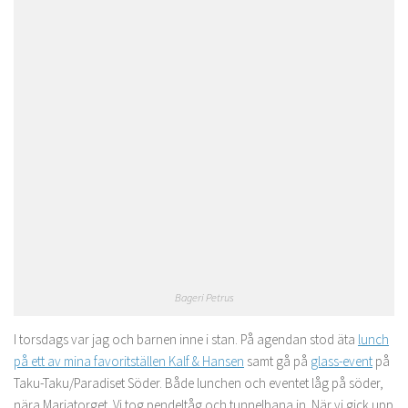
Bageri Petrus
I torsdags var jag och barnen inne i stan. På agendan stod äta
lunch
på ett av mina favoritställen Kalf & Hansen
samt gå på
glass-event
på
Taku-Taku/Paradiset Söder. Både lunchen och eventet låg på söder,
nära Mariatorget. Vi tog pendeltåg och tunnelbana in. När vi gick upp