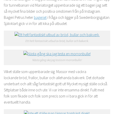
för tunnelbanan vid Mariatorget uppenbarade sig ett bageri jag sett
så mycket fina bilder och positiva omdömen från på Instagram.
Bageri Petrus heter
bageriet
i fråga och ligger på Swedenborgsgatan.
Självklart gick vi in för att kika på utbudet.
Ett helt fantastiskt utbud av bröd, bullar och bakverk.
Nästa gång ska jag testa en morronbulle!
Vilket ställe som uppenbarade sig. Massor med vackra
lockande bröd, frallor, bullar och allehanda bakverk. Det doftade
underbart och allt såg fantastiskt gott ut! Mycket mysigt ställe också.
Sittplatser både inne och ute. Vi var inte ensamma direkt. Fullt med
folk som fikade och folk som precis som vi bara gick in för att
eventuellt handla.