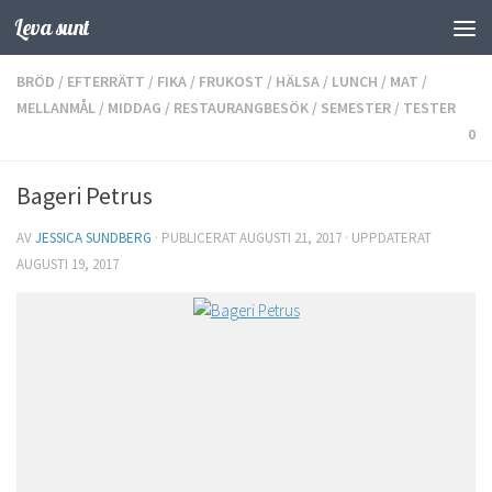
Leva sunt
Hoppa till innehåll
BRÖD
/
EFTERRÄTT
/
FIKA
/
FRUKOST
/
HÄLSA
/
LUNCH
/
MAT
/
MELLANMÅL
/
MIDDAG
/
RESTAURANGBESÖK
/
SEMESTER
/
TESTER
0
Bageri Petrus
AV
JESSICA SUNDBERG
· PUBLICERAT
AUGUSTI 21, 2017
· UPPDATERAT
AUGUSTI 19, 2017