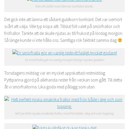
Inte ett ställe man lämnar tomhänt direkt.
Det gick inte att lämna ett sådant guldkorn tomhänt. Det var oerhört
svårt att välja. Ville typ köpa allt. Tillslut föll valet på smörfrallor och
fröfrallor. Tänkte att de skulle njutas av till frukost på lördag morgon.
Så länge kunde vi inte hålla oss. Samtliga rök faktiskt samma dag
En smörfralla gör en vanlig restpytt fasligt mycket godare!
Torsdagens middag var en mycket uppskattad restmiddag.
Pyttipanna gjord på allehanda rester från veckan som gått. Till detta
åt vi smörfrallorna. Lika goda med pålägg som utan.
Helt perfekt mjuka smakrika frallor med frön både i deg och som topping.