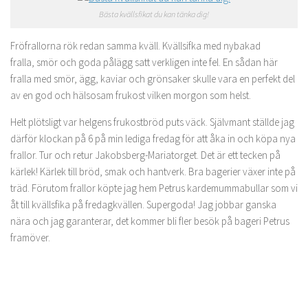
Bästa kvällsfikat du kan tänka dig!
Fröfrallorna rök redan samma kväll. Kvällsifka med nybakad
fralla, smör och goda pålägg satt verkligen inte fel. En sådan här
fralla med smör, ägg, kaviar och grönsaker skulle vara en perfekt del
av en god och hälsosam frukost vilken morgon som helst.
Helt plötsligt var helgens frukostbröd puts väck. Självmant ställde jag
därför klockan på 6 på min lediga fredag för att åka in och köpa nya
frallor. Tur och retur Jakobsberg-Mariatorget. Det är ett tecken på
kärlek! Kärlek till bröd, smak och hantverk. Bra bagerier växer inte på
träd. Förutom frallor köpte jag hem Petrus kardemummabullar som vi
åt till kvällsfika på fredagkvällen. Supergoda! Jag jobbar ganska
nära och jag garanterar, det kommer bli fler besök på bageri Petrus
framöver.