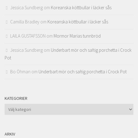
Jessica Sundberg
om
Koreanska köttbullar i läcker sås
Camilla Bradley
om
Koreanska köttbullar i läcker sås
LAILA GUSTAFSSON
om
Mormor Marias tunnbröd
Jessica Sundberg
om
Underbart mör och saftig porchetta i Crock
Pot
Bo Öhman
om
Underbart mör och saftig porchetta i Crock Pot
KATEGORIER
Kategorier
ARKIV