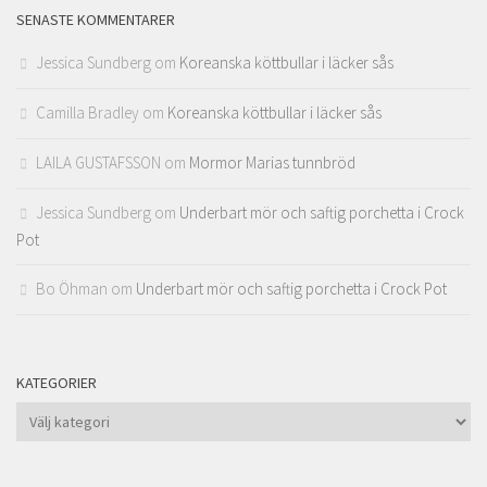
SENASTE KOMMENTARER
Jessica Sundberg
om
Koreanska köttbullar i läcker sås
Camilla Bradley
om
Koreanska köttbullar i läcker sås
LAILA GUSTAFSSON
om
Mormor Marias tunnbröd
Jessica Sundberg
om
Underbart mör och saftig porchetta i Crock
Pot
Bo Öhman
om
Underbart mör och saftig porchetta i Crock Pot
KATEGORIER
Kategorier