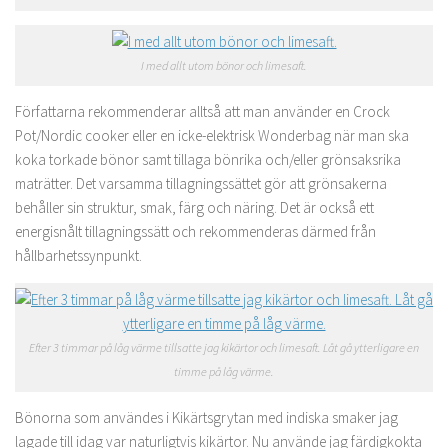
I med allt utom bönor och limesaft.
Författarna rekommenderar alltså att man använder en Crock
Pot/Nordic cooker eller en icke-elektrisk Wonderbag när man ska
koka torkade bönor samt tillaga bönrika och/eller grönsaksrika
maträtter. Det varsamma tillagningssättet gör att grönsakerna
behåller sin struktur, smak, färg och näring. Det är också ett
energisnålt tillagningssätt och rekommenderas därmed från
hållbarhetssynpunkt.
Efter 3 timmar på låg värme tillsatte jag kikärtor och limesaft. Låt gå ytterligare en
timme på låg värme.
Bönorna som användes i Kikärtsgrytan med indiska smaker jag
lagade till idag var naturligtvis kikärtor. Nu använde jag färdigkokta