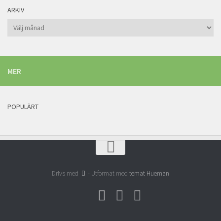
ARKIV
Arkiv
MER
POPULÄRT
Drivs med
- Utformat med
temat Hueman