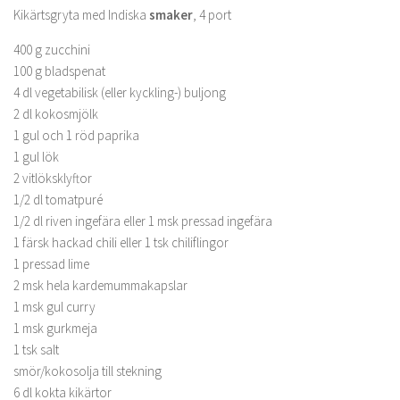
Kikärtsgryta med Indiska
smaker
,
4 port
400 g zucchini
100 g bladspenat
4 dl vegetabilisk (eller kyckling-) buljong
2 dl kokosmjölk
1 gul och 1 röd paprika
1 gul lök
2 vitlöksklyftor
1/2 dl tomatpuré
1/2 dl riven ingefära eller 1 msk pressad ingefära
1 färsk hackad chili eller 1 tsk chiliflingor
1 pressad lime
2 msk hela kardemummakapslar
1 msk gul curry
1 msk gurkmeja
1 tsk salt
smör/kokosolja till stekning
6 dl kokta kikärtor