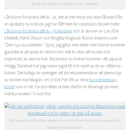
Recept från Låt bönor förändra ditt liv – Kokboken
Låt bönor förändra ditt liv. Ja, det är inte mina ord utan lånade från
en sprillans ny kokbok jag har fått hem för recension. Boken heter
Låt bönor förändra ditt liv – Kokboken
och är skriven av Lars-Erik
Litsfeldt, Patrik Olsson och Birgitta Höglund. Bönor beskrivs som
”Den nya succédieten”. Synd, jag gillar inte dieter men bönor kommer
garanterat att spela en större roll i mitt liv efter att ha läst och
inspirerats av denna bok. Recension av boken kommer i ett separat
inlägg. Däremot har jag redan lagat till och njutit av en av rätterna i
boken. Det lustiga är nämligen att de rekommenderar att denna typ
av bönrik mat tillagas i en Crock Pot. Ett av mina
favoritredskap i
köket
som ni vet. Första rätten ut blev därför en Kikärtsgryta med
indiska smaker i Crock Pot.
Här har jag fräst lök, vitlök, paprika och zucchini tillsammans med tomatpuré och
kryddor i grytan på spisen.