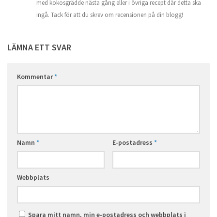
med kokosgrädde nästa gång eller i övriga recept där detta ska
ingå. Tack för att du skrev om recensionen på din blogg!
LÄMNA ETT SVAR
Kommentar
*
Namn
*
E-postadress
*
Webbplats
Spara mitt namn, min e-postadress och webbplats i