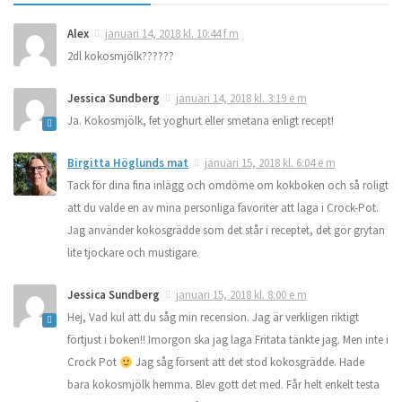
Alex
januari 14, 2018 kl. 10:44 f m
2dl kokosmjölk??????
Jessica Sundberg
januari 14, 2018 kl. 3:19 e m
Ja. Kokosmjölk, fet yoghurt eller smetana enligt recept!
Birgitta Höglunds mat
januari 15, 2018 kl. 6:04 e m
Tack för dina fina inlägg och omdöme om kokboken och så roligt
att du valde en av mina personliga favoriter att laga i Crock-Pot.
Jag använder kokosgrädde som det står i receptet, det gör grytan
lite tjockare och mustigare.
Jessica Sundberg
januari 15, 2018 kl. 8:00 e m
Hej, Vad kul att du såg min recension. Jag är verkligen riktigt
förtjust i boken!! Imorgon ska jag laga Fritata tänkte jag. Men inte i
Crock Pot
Jag såg försent att det stod kokosgrädde. Hade
bara kokosmjölk hemma. Blev gott det med. Får helt enkelt testa