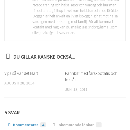
recept, träning och hälsa, resor och vardag och hur man
får detta att gå ihop i livet som heltidsarbetande förälder.
Bloggen är helt enkelt en livsstilsblogg nischat mot hälsa i
vardagen med inriktning mot familj. För att komma i
kontakt med mig kan du maila: jess.sndbrg@gmail.com
eller jessica@attlevasunt.se.
DU GILLAR KANSKE OCKSÅ...
Vips så var det klart
0
Pannbiff med färskpotatis och
1
löksås
AUGUSTI 28, 2014
JUNI 13, 2011
5 SVAR
Kommentarer
4
Inkommande länkar
1