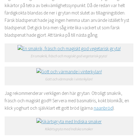
kikärtor på tetra av bekvämlighetssynpunkt. Då de redan var helt
färdigkokta blandas de ner i grytan mot slutet av tillagningstiden.
Färsk bladspenat hade jag ingen hemma utan använde istället fryst
bladspenat. Det gick bra men såg inte lika vackert ut som färsk
bladspenat hade gjort. Att tänka på till nästa gång.
En smakrik, fräsch och magiskt god vegetarisk gryta!
Gott och värmande i vinterkylan!
Jag rekommenderar verkligen den här grytan. Otroligt smakrik,
fräsch och magiskt god!!! Servera med basmatiris, kokt blomkål, en
klick yoghurt och självklart ett gott bröd (gärna
naanbröd
).
Kikärtsgryta med Indiska smaker