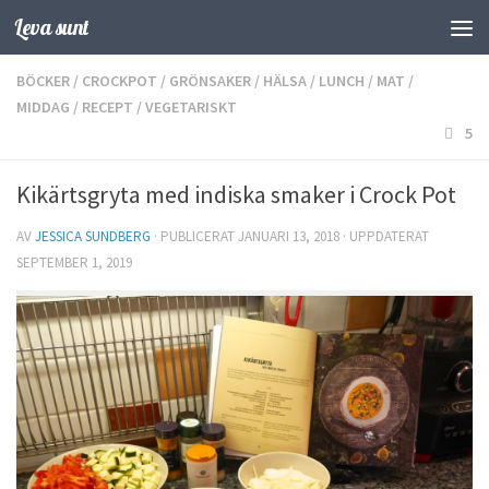
Leva sunt
Hoppa till innehåll
BÖCKER
/
CROCKPOT
/
GRÖNSAKER
/
HÄLSA
/
LUNCH
/
MAT
/
MIDDAG
/
RECEPT
/
VEGETARISKT
5
Kikärtsgryta med indiska smaker i Crock Pot
AV
JESSICA SUNDBERG
· PUBLICERAT
JANUARI 13, 2018
· UPPDATERAT
SEPTEMBER 1, 2019