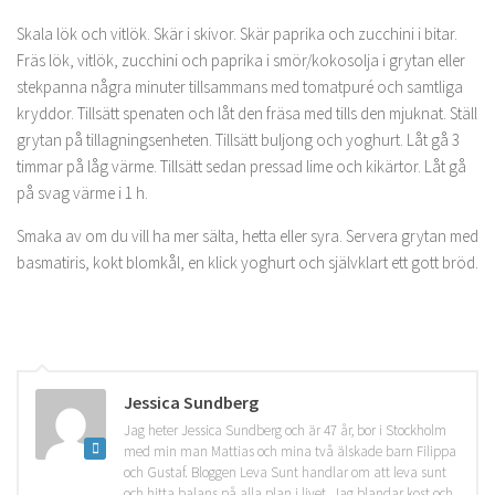
Skala lök och vitlök. Skär i skivor. Skär paprika och zucchini i bitar.
Fräs lök, vitlök, zucchini och paprika i smör/kokosolja i grytan eller
stekpanna några minuter tillsammans med tomatpuré och samtliga
kryddor. Tillsätt spenaten och låt den fräsa med tills den mjuknat. Ställ
grytan på tillagningsenheten. Tillsätt buljong och yoghurt. Låt gå 3
timmar på låg värme. Tillsätt sedan pressad lime och kikärtor. Låt gå
på svag värme i 1 h.
Smaka av om du vill ha mer sälta, hetta eller syra. Servera grytan med
basmatiris, kokt blomkål, en klick yoghurt och självklart ett gott bröd.
Jessica Sundberg
Jag heter Jessica Sundberg och är 47 år, bor i Stockholm
med min man Mattias och mina två älskade barn Filippa
och Gustaf. Bloggen Leva Sunt handlar om att leva sunt
och hitta balans på alla plan i livet. Jag blandar kost och