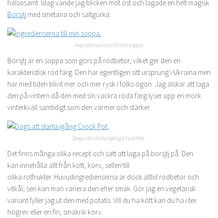
hälsosamt. Idag vände jag blicken mot öst och lagade en helt magisk
Borsjtj
med smetana och saltgurka.
Ingredienserna till min soppa.
Borsjtj är en soppa som görs på rödbetor, vilket ger den en
karakteristisk röd färg. Den har egentligen sitt ursprung i Ukraina men
har med tiden blivit mer och mer rysk i folks ögon. Jag älskar att laga
den på vintern då den med sin vackra röda färg lyser upp en mörk
vinterkväll samtidigt som den värmer och stärker.
Dags att starta igång Crock Pot.
Det finns många olika recept och sätt att laga på borsjtj på. Den
kan innehålla allt från kött, korv, selleri till
olika rotfrukter. Huvudingredienserna är dock alltid rödbetor och
vitkål, sen kan man variera den efter smak. Gör jag en vegetarisk
variant fyller jag ut den med potatis. Vill du ha kött kan du ha i tex
högrev eller en fin, smakrik korv.