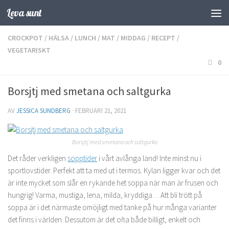
Leva sunt
Hoppa till innehåll
CROCKPOT
/
HÄLSA
/
LUNCH
/
MAT
/
MIDDAG
/
RECEPT
/
VEGETARISKT
0
Borsjtj med smetana och saltgurka
AV
JESSICA SUNDBERG
·
FEBRUARI 21, 2021
Borsjtj med smetana och saltgurka
Det råder verkligen
sopptider
i vårt avlånga land! Inte minst nu i
sportlovstider. Perfekt att ta med ut i termos. Kylan ligger kvar och det
är inte mycket som slår en rykande het soppa när man är frusen och
hungrig! Varma, mustiga, lena, milda, kryddiga… Att bli trött på
soppa är i det närmaste omöjligt med tanke på hur många varianter
det finns i världen. Dessutom är det ofta både billigt, enkelt och