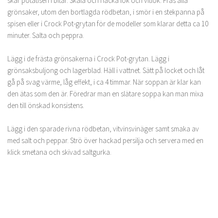
skär potatisen i bitar. Skala och hacka lök och vitlök. Fräs alla
grönsaker, utom den bortlagda rödbetan, i smör i en stekpanna på
spisen eller i Crock Pot-grytan för de modeller som klarar detta ca 10
minuter. Salta och peppra.
Lägg i de frästa grönsakerna i Crock Pot-grytan. Lägg i
grönsaksbuljong och lagerblad. Häll i vattnet. Sätt på locket och låt
gå på svag värme, låg effekt, i ca 4 timmar. När soppan är klar kan
den ätas som den är. Föredrar man en slätare soppa kan man mixa
den till önskad konsistens.
Lägg i den sparade rivna rödbetan, vitvinsvinäger samt smaka av
med salt och peppar. Strö över hackad persilja och servera med en
klick smetana och skivad saltgurka.