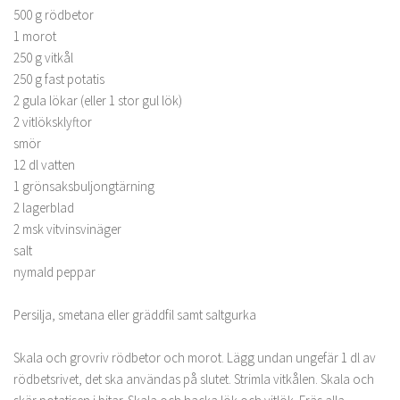
500 g rödbetor
1 morot
250 g vitkål
250 g fast potatis
2 gula lökar (eller 1 stor gul lök)
2 vitlöksklyftor
smör
12 dl vatten
1 grönsaksbuljongtärning
2 lagerblad
2 msk vitvinsvinäger
salt
nymald peppar
Persilja, smetana eller gräddfil samt saltgurka
Skala och grovriv rödbetor och morot. Lägg undan ungefär 1 dl av
rödbetsrivet, det ska användas på slutet. Strimla vitkålen. Skala och