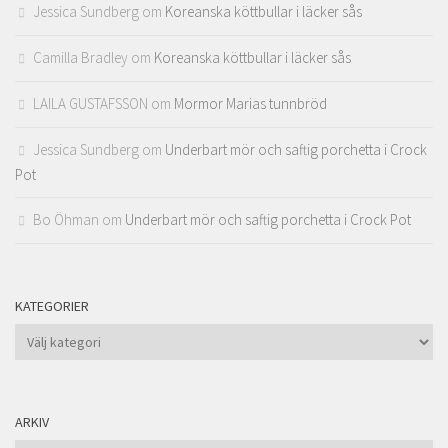
Jessica Sundberg
om
Koreanska köttbullar i läcker sås
Camilla Bradley
om
Koreanska köttbullar i läcker sås
LAILA GUSTAFSSON
om
Mormor Marias tunnbröd
Jessica Sundberg
om
Underbart mör och saftig porchetta i Crock
Pot
Bo Öhman
om
Underbart mör och saftig porchetta i Crock Pot
KATEGORIER
Kategorier
ARKIV