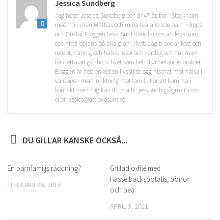
Jessica Sundberg
Jag heter Jessica Sundberg och är 47 år, bor i Stockholm
med min man Mattias och mina två älskade barn Filippa
och Gustaf. Bloggen Leva Sunt handlar om att leva sunt
och hitta balans på alla plan i livet. Jag blandar kost och
recept, träning och hälsa, resor och vardag och hur man
får detta att gå ihop i livet som heltidsarbetande förälder.
Bloggen är helt enkelt en livsstilsblogg nischat mot hälsa i
vardagen med inriktning mot familj. För att komma i
kontakt med mig kan du maila: jess.sndbrg@gmail.com
eller jessica@attlevasunt.se.
DU GILLAR KANSKE OCKSÅ...
En barnfamiljs räddning?
0
Grillad oxfilé med
0
hasselbackspotatis, bönor
FEBRUARI 26, 2013
och bea
APRIL 3, 2011