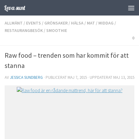
Leva sunt
Hoppa till innehåll
ALLMÄNT
/
EVENTS
/
GRÖNSAKER
/
HÄLSA
/
MAT
/
MIDDAG
/
RESTAURANGBESÖK
/
SMOOTHIE
0
Raw food – trenden som har kommit för att
stanna
AV
JESSICA SUNDBERG
· PUBLICERAT
MAJ 7, 2015
· UPPDATERAT
MAJ 13, 2015