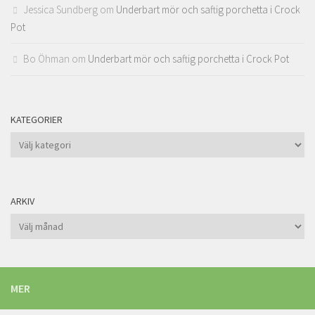
Jessica Sundberg
om
Underbart mör och saftig porchetta i Crock
Pot
Bo Öhman
om
Underbart mör och saftig porchetta i Crock Pot
KATEGORIER
Kategorier
ARKIV
Arkiv
MER