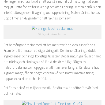
Meningen med raw food är att äta så ren, hel och naturlig mat som
möjligt. Detta för att försäkra sig om att all näring i maten behålls och
inte förstörs genom tillagning och upphettning. Maten får inte hettas
upp till mer än 42 grader för att räknas som raw.
Näringsrik och vacker mat.
Det är många fördelar med att äta mer raw food och superfoods.
Framför allt är maten väldigt näringsrik. Den innehåller inga dolda
ingredienser och inga konstiga tillsatser. Det är naturliga råvaror med
bra näring och ekologiskt så långt det är möjligt. Några av
hälsofördelarna som uppges är att man lever längre, får slätare hud,
lugnare mage, får en högre energinivå och bättre matsmältning,
tappar extra kilon och blir friskare.
Det finns också ett miljöperspektiv. Att äta raw är bättre för vår jord
och klimatet.