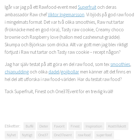
Igår var jag på ett Rawfood-event med
Superfruit
och deras
ambassadör Raw chef
Viktor Ingemarsson
. Vi bjöds på god raw food
i mingelmats format. Det var två olika smoothies, Raw nut tartar
(fröknäcke med en god röra), Tasty raw cookie, Creamy choco
brownie och Raspberry love (hallon med cashewnut-grädde).
Skumpa och Björksav som dricka. Allt var gott men jag blev riktigt
förtjust i Raw nut tartar och Tasty raw cookie – recept någon?
Jag har själv testat på att göra en del raw food, som tex
smoothies
,
chiapudding
och olika
dadel
/
gojibollar
men känner att det finns en
hel del att utforska i raw food-världen. Har du testat raw food?
Tack Superfruit, Finest och One37Event för en trevlig kväll!
Etiketter:
Buffé
Dieter
Favorit
Finest
Inspiration
Kosttillskott
Nyhet
Nyttigt
One37
One37event
raw food
super food