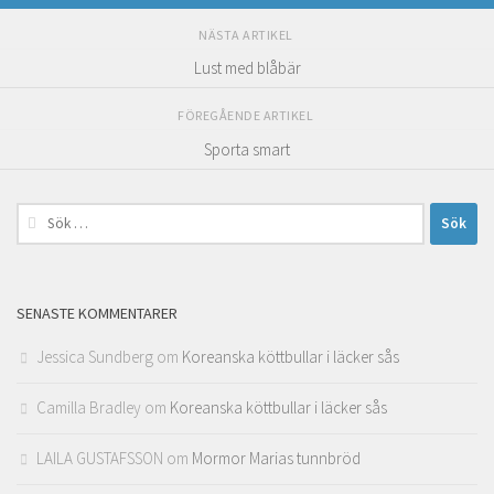
NÄSTA ARTIKEL
Lust med blåbär
FÖREGÅENDE ARTIKEL
Sporta smart
Sök
efter:
SENASTE KOMMENTARER
Jessica Sundberg
om
Koreanska köttbullar i läcker sås
Camilla Bradley
om
Koreanska köttbullar i läcker sås
LAILA GUSTAFSSON
om
Mormor Marias tunnbröd