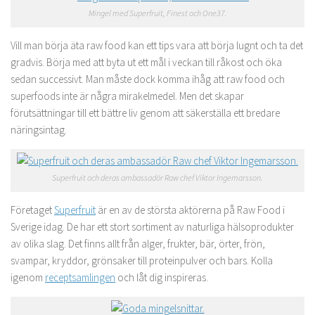
Mingel med Superfruit, Finest och One37.
Vill man börja äta raw food kan ett tips vara att börja lugnt och ta det
gradvis. Börja med att byta ut ett mål i veckan till råkost och öka
sedan successivt. Man måste dock komma ihåg att raw food och
superfoods inte är några mirakelmedel. Men det skapar
förutsättningar till ett bättre liv genom att säkerställa ett bredare
näringsintag.
Superfruit och deras ambassadör Raw chef Viktor Ingemarsson.
Företaget
Superfruit
är en av de största aktörerna på Raw Food i
Sverige idag. De har ett stort sortiment av naturliga hälsoprodukter
av olika slag. Det finns allt från alger, frukter, bär, örter, frön,
svampar, kryddor, grönsaker till proteinpulver och bars. Kolla
igenom
receptsamlingen
och låt dig inspireras.