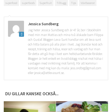
superfood
superfoods
Superfruit
Tilltugg
Tips
Växtbaserat
Jessica Sundberg
Jag heter Jessica Sundberg och är 47 år, bor i Stockholm
med min man Mattias och mina två älskade barn Filippa
och Gustaf. Bloggen Leva Sunt handlar om att leva sunt
och hitta balans på alla plan i livet. Jag blandar kost och
recept, träning och hälsa, resor och vardag och hur man
får detta att gå ihop i livet som heltidsarbetande förälder.
Bloggen är helt enkelt en livsstilsblogg nischat mot hälsa i
vardagen med inriktning mot familj. För att komma i
kontakt med mig kan du maila: jess.sndbrg@gmail.com
eller jessica@attlevasunt.se.
DU GILLAR KANSKE OCKSÅ...
3
0