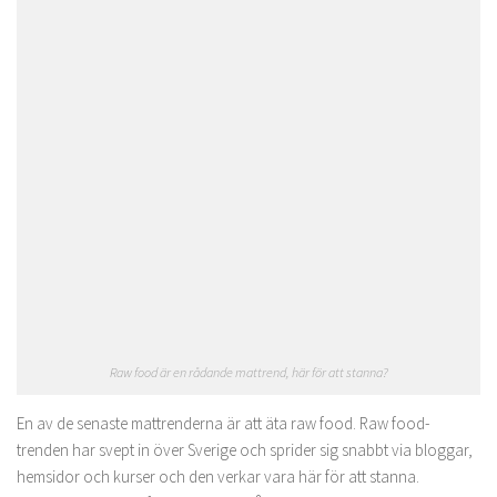
Raw food är en rådande mattrend, här för att stanna?
En av de senaste mattrenderna är att äta raw food. Raw food-
trenden har svept in över Sverige och sprider sig snabbt via bloggar,
hemsidor och kurser och den verkar vara här för att stanna.