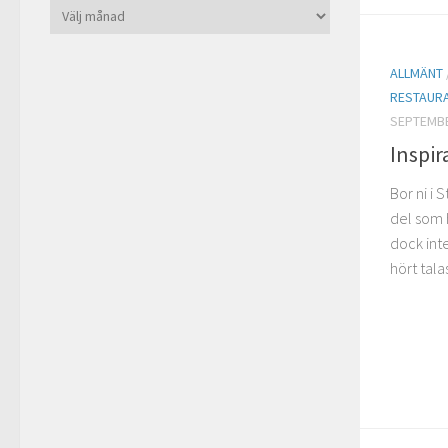
Arkiv
ALLMÄNT
RESTAUR
SEPTEMBE
Inspir
Bor ni i
del som 
dock inte
hört tala