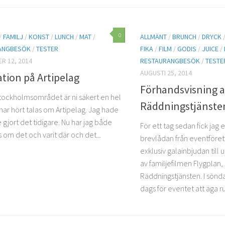
0
/
FAMILJ
/
KONST
/
LUNCH
/
MAT
/
ALLMÄNT
/
BRUNCH
/
DRYCK
ANGBESÖK
/
TESTER
FIKA
/
FILM
/
GODIS
/
JUICE
/
R 12, 2014
RESTAURANGBESÖK
/
TESTE
AUGUSTI 25, 2014
ation på Artipelag
Förhandsvisning a
 Stockholmsområdet är ni säkert en hel
Räddningstjänste
har hört talas om Artipelag. Jag hade
 gjort det tidigare. Nu har jag både
För ett tag sedan fick jag 
s om det och varit där och det...
brevlådan från eventföret
exklusiv galainbjudan till 
av familjefilmen Flygplan,
Räddningstjänsten. I sönda
dags för eventet att äga ru