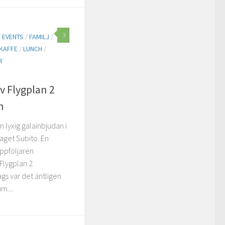
3
/
EVENTS
/
FAMILJ
/
KAFFE
/
LUNCH
/
R
v Flygplan 2
n
en lyxig galainbjudan i
aget Subito. En
uppföljaren
 Flygplan 2
gs var det äntligen
m....