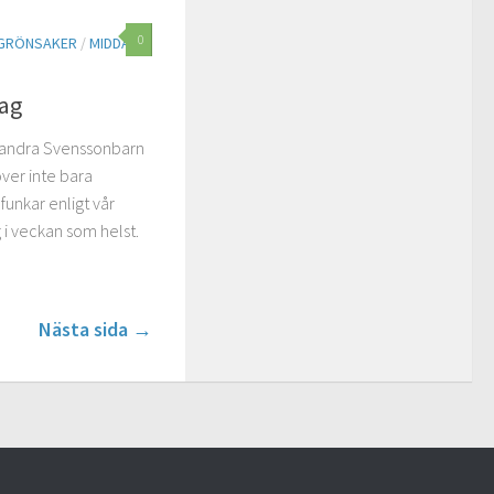
0
GRÖNSAKER
/
MIDDAG
dag
a andra Svenssonbarn
ver inte bara
funkar enligt vår
 i veckan som helst.
Nästa sida →