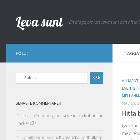
Hoppa till innehåll
Leva sunt
En blogg om att leva sunt och hitta b
FÖLJ:
TAGGA
Sök
ALLMÄNT
efter:
EVENTS
/
MELLANM
SENASTE KOMMENTARER
MAJ 10, 2
Hitta 
Jessica Sundberg
om
Koreanska köttbullar
i läcker sås
I veckan 
med goda
Camilla Bradley
om
Koreanska köttbullar i