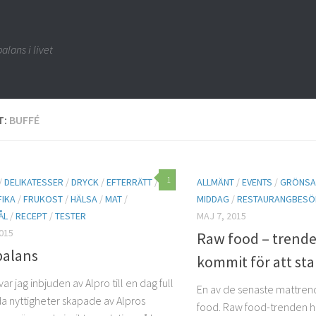
alans i livet
T:
BUFFÉ
1
/
DELIKATESSER
/
DRYCK
/
EFTERRÄTT
/
ALLMÄNT
/
EVENTS
/
GRÖNSA
FIKA
/
FRUKOST
/
HÄLSA
/
MAT
/
MIDDAG
/
RESTAURANGBESÖ
ÅL
/
RECEPT
/
TESTER
MAJ 7, 2015
015
Raw food – trend
balans
kommit för att st
var jag inbjuden av Alpro till en dag full
En av de senaste mattrend
 nyttigheter skapade av Alpros
food. Raw food-trenden ha