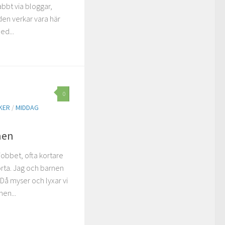
abbt via bloggar,
en verkar vara här
ed...
0
KER
/
MIDDAG
nen
jobbet, ofta kortare
rta. Jag och barnen
å myser och lyxar vi
nen...