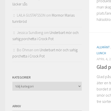
produkte
läcker sås
man skap
plats fa
LAILA GUSTAFSSON
om
Mormor Marias
hälsoblo
tunnbröd
Jessica Sundberg
om
Underbart mör och
saftig porchetta i Crock Pot
ALLMÄNT
Bo Öhman
om
Underbart mör och saftig
LUNCH
porchetta i Crock Pot
APRIL 4, 
Glad 
Glad påsk
KATEGORIER
äter en t
Kategorier
bordet st
smör och
tre sorte
ARKIV