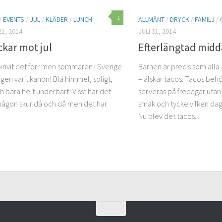
1
/
EVENTS
/
JUL
/
KLÄDER
/
LUNCH
ALLMÄNT
/
DRYCK
/
FAMILJ
/
1, 2014
JULI 31, 2014
ckar mot jul
Efterlängtad mid
skrivit det förr men sommaren i Sverige
Barnen är precis som all
igen varit kanon! Blå himmel, soligt,
– älskar tacos. Tacos behö
 bara helt underbart! Visst har det
serveras på fredagar utan 
ågon skur då och då men det har
smak och tycke vilken dag
Nu blev det tacos...