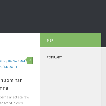
MER
POPULÄRT
0
KER
/
HÄLSA
/
MAT
/
K
/
SMOOTHIE
en som har
anna
erna är att äta raw
r svept in över