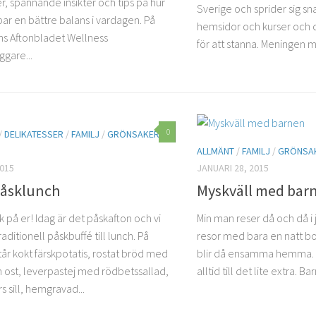
r, spännande insikter och tips på hur
Sverige och sprider sig sn
ar en bättre balans i vardagen. På
hemsidor och kurser och d
nns Aftonbladet Wellness
för att stanna. Meningen m
ggare...
0
/
DELIKATESSER
/
FAMILJ
/
GRÖNSAKER
/
ALLMÄNT
/
FAMILJ
/
GRÖNSA
2015
JANUARI 28, 2015
påsklunch
Myskväll med bar
 på er! Idag är det påskafton och vi
Min man reser då och då i 
raditionell påskbuffé till lunch. På
resor med bara en natt bo
år kokt färskpotatis, rostat bröd med
blir då ensamma hemma. D
 ost, leverpastej med rödbetssallad,
alltid till det lite extra. Bar
rs sill, hemgravad...