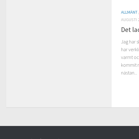
ALLMÄNT
AUGUSTI 2
Det la
Jag har 
har verkl
varmt och
kommit n
nästan...