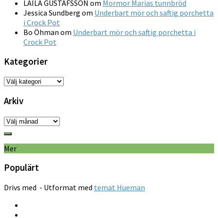
LAILA GUSTAFSSON
om
Mormor Marias tunnbröd
Jessica Sundberg
om
Underbart mör och saftig porchetta
i Crock Pot
Bo Öhman
om
Underbart mör och saftig porchetta i
Crock Pot
Kategorier
Kategorier
Arkiv
Arkiv
Mer
Populärt
Drivs med
- Utformat med
temat Hueman