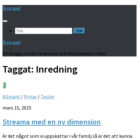
Hoppa
Leva sunt
till
innehåll
Sök
efter:
Leva sunt
En blogg om att leva sunt och hitta balans i livet
Taggat:
Inredning
0
Allmänt
/
Prylar
/
Tester
mars 15, 2015
Streama med en ny dimension
Är det något som vi uppskattar i vår familj så är det att kunna