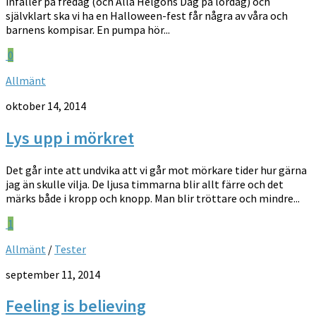
infaller på fredag (och Alla Helgons Dag på lördag) och
självklart ska vi ha en Halloween-fest får några av våra och
barnens kompisar. En pumpa hör...
0
Allmänt
oktober 14, 2014
Lys upp i mörkret
Det går inte att undvika att vi går mot mörkare tider hur gärna
jag än skulle vilja. De ljusa timmarna blir allt färre och det
märks både i kropp och knopp. Man blir tröttare och mindre...
1
Allmänt
/
Tester
september 11, 2014
Feeling is believing