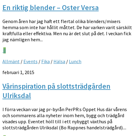
En riktig blender – Oster Versa
Genom åren har jag haft ett flertal olika blenders/mixers
hemma som inte har hållit måttet. De har varken varit särskilt
kraftfulla eller effektiva. Men nu är det slut på det. I veckan fick
jag nämligen hem...
0
Allmänt
/
Events
/
Fika
/
Hälsa
/
Lunch
februari 1, 2015
Vårinspiration på slottsträdgården
Ulriksdal
I förra veckan var jag pr-byrån PerPR:s Öppet Hus där vårens
och sommarens alla nyheter inom hem, bygg och trädgård
visades upp. Eventet höll till i ett nybyggt växthus på
slottsträdgården Ulriksdal (Bo Rappnes handelsträdgård)....