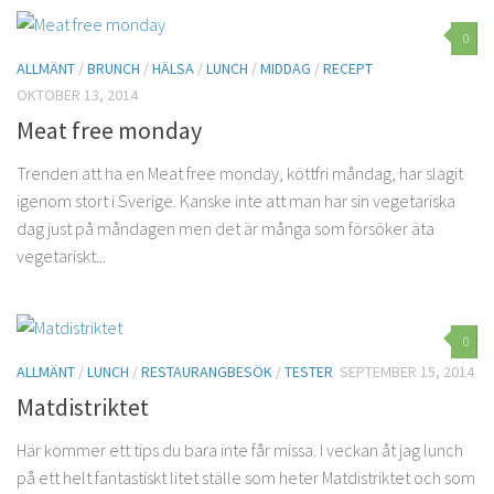
0
ALLMÄNT
/
BRUNCH
/
HÄLSA
/
LUNCH
/
MIDDAG
/
RECEPT
OKTOBER 13, 2014
Meat free monday
Trenden att ha en Meat free monday, köttfri måndag, har slagit
igenom stort i Sverige. Kanske inte att man har sin vegetariska
dag just på måndagen men det är många som försöker äta
vegetariskt...
0
ALLMÄNT
/
LUNCH
/
RESTAURANGBESÖK
/
TESTER
SEPTEMBER 15, 2014
Matdistriktet
Här kommer ett tips du bara inte får missa. I veckan åt jag lunch
på ett helt fantastiskt litet ställe som heter Matdistriktet och som