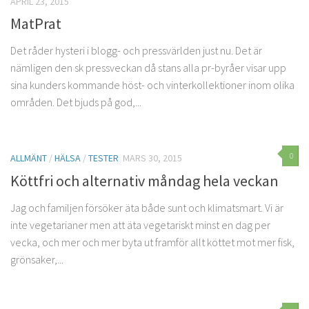
APRIL 23, 2015
MatPrat
Det råder hysteri i blogg- och pressvärlden just nu. Det är
nämligen den sk pressveckan då stans alla pr-byråer visar upp
sina kunders kommande höst- och vinterkollektioner inom olika
områden. Det bjuds på god,...
0
ALLMÄNT
/
HÄLSA
/
TESTER
MARS 30, 2015
Köttfri och alternativ måndag hela veckan
Jag och familjen försöker äta både sunt och klimatsmart. Vi är
inte vegetarianer men att äta vegetariskt minst en dag per
vecka, och mer och mer byta ut framför allt köttet mot mer fisk,
grönsaker,...