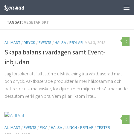
Leva sunt
Hoppa till innehåll
TAGGAT:
VEGETARISKT
0
ALLMÄNT
/
DRYCK
/
EVENTS
/
HÄLSA
/
PRYLAR
MAJ 3, 2015
Skapa balans i vardagen samt Event-
inbjudan
Jag försöker att i allt större utsträckning äta växtbaserad mat
och dryck. Växtbaserade produkter är mer hälsosamma och
bättre för oss människor, för djuren och miljön och så smakar de
dessutom verkligen bra. Vem gillar liksom inte...
0
ALLMÄNT
/
EVENTS
/
FIKA
/
HÄLSA
/
LUNCH
/
PRYLAR
/
TESTER