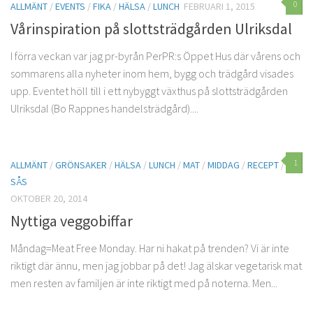
0
ALLMÄNT
/
EVENTS
/
FIKA
/
HÄLSA
/
LUNCH
FEBRUARI 1, 2015
Vårinspiration på slottsträdgården Ulriksdal
I förra veckan var jag pr-byrån PerPR:s Öppet Hus där vårens och
sommarens alla nyheter inom hem, bygg och trädgård visades
upp. Eventet höll till i ett nybyggt växthus på slottsträdgården
Ulriksdal (Bo Rappnes handelsträdgård)....
1
ALLMÄNT
/
GRÖNSAKER
/
HÄLSA
/
LUNCH
/
MAT
/
MIDDAG
/
RECEPT
/
SÅS
OKTOBER 20, 2014
Nyttiga veggobiffar
Måndag=Meat Free Monday. Har ni hakat på trenden? Vi är inte
riktigt där ännu, men jag jobbar på det! Jag älskar vegetarisk mat
men resten av familjen är inte riktigt med på noterna. Men...