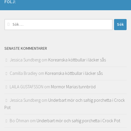
FÖLJ:
Sök
efter:
SENASTE KOMMENTARER
Jessica Sundberg
om
Koreanska köttbullar i läcker sås
Camilla Bradley
om
Koreanska köttbullar i läcker sås
LAILA GUSTAFSSON
om
Mormor Marias tunnbröd
Jessica Sundberg
om
Underbart mör och saftig porchetta i Crock
Pot
Bo Öhman
om
Underbart mör och saftig porchetta i Crock Pot