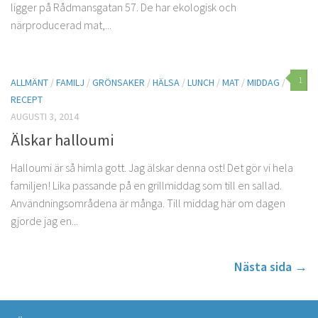
ligger på Rådmansgatan 57. De har ekologisk och
närproducerad mat,...
1
ALLMÄNT
/
FAMILJ
/
GRÖNSAKER
/
HÄLSA
/
LUNCH
/
MAT
/
MIDDAG
/
RECEPT
AUGUSTI 3, 2014
Älskar halloumi
Halloumi är så himla gott. Jag älskar denna ost! Det gör vi hela
familjen! Lika passande på en grillmiddag som till en sallad.
Användningsområdena är många. Till middag här om dagen
gjorde jag en...
Nästa sida →